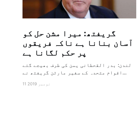
گریفتھ: میرا مشن حل کو
آسان بنانا ہے ناکہ فریقوں
پر حکم لگانا ہے
لندن: بدر القحطانی یمن کی طرف بھیجے گئے
اقوام متحدہ کے سفیر مارٹن گریفتھ نے
پرزور انداز میں کہا کہ وہ یمن میں جنگ کے
11 نومبر 2019
خاتمہ کے لئے ثالثی اور اس کشمکش کی
حدبندی کرنے کے لئے ایک وسیع معاہدہ کرنے
کے سلسلہ میں مدد کرنے کا کردار ادا کر
رہے ہیں […]