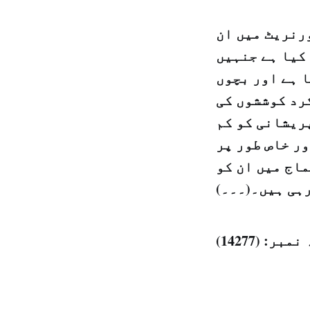
رنریٹ میں ان
کیا ہے جنہیں
 ہے اور بچوں
رد کوششوں کی
ریشانی کو کم
ور خاص طور پر
اج میں ان کو
رہی ہیں۔(۔۔۔)