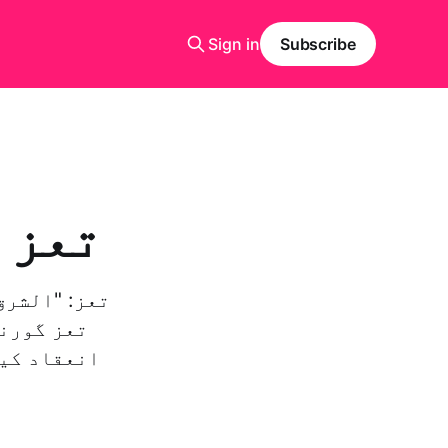
Sign in
Subscribe
تعز 
تعز: "الشرق
تعز گورنر
انعقاد کیا