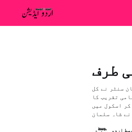
ی طرف
ن سنٹر نے کل
امی تقریب کا
کر اسکول میں
وسط اردو