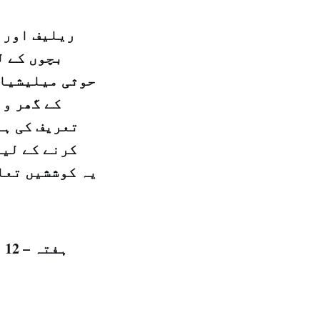
ریلیف اور 
بچوں کے ل
حوثی میلیشیاؤ
کے گھر وا
تعریف کی ہے
کرنے کے لیے
یہ کوششیں تعل
ہفتہ – 12 ربيع الثانی 1439 ہجری – 30 دسمبر 2017ء شمارہ نمبر: (14277)