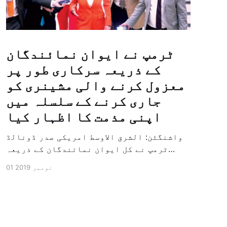
ٹرمپ نے ایوان نمائندگان
کے ذریعہ سرکاری طور پر
معزول کرنے والی مشینری کو
جاری کرنے کے سلسلہ میں
اپنی مذمت کا اظہار کیا
واشنگٹن: الشرق الاوسط امریکی صدر ڈونالڈ
ٹرمپ نے کل ایوان نمائندگان کے ذریعہ
سرکاری طور پر معزول کرنے والی مشینری کو
01 نومبر 2019
جاری کرنے کے سلسلہ میں اپنی مذمت کا
اظہار کیا ہے اور کہا ہے کہ امریکی تاریخ
کی سب سے بڑی سیاسی بائکاٹ کی مہم ہے۔
وائٹ ہاؤس […]