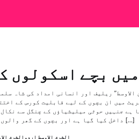
میں بچے اسکولوں ک
 الاوسط” ریلیف اور انسانی امداد کی شاہ سلما
یٹ میں ان بچوں کے لیے قابلیت کورس کے اختت
 ہے جنہیں حوثی میلیشیاؤں کے چنگل سے نکال 
داخل کیا گیا ہے اور بچوں کے گھر والوں نے شاہ سلمان […]
الشرق الاوسط اردوالشرق الا