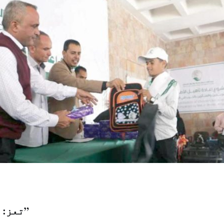
تعز: "الشرق الاوسط”