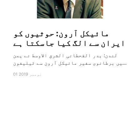
مائیکل آرون: حوثیوں کو
ایران سے الگ کیا جاسکتا ہے
لندن: بدر القحطانی الشرق الاوسط نے یمن
میں برطانوی سفیر مائیکل آرون سے ٹیلیفون
پر ہونے والے انٹرویو کے دوران سوال کیا
01 نومبر 2019
کہ کیا ایران کو حوثیوں سے الگ کیا جاسکتا
ہے؟ تو انہوں نے جواب کے طور پر کہا کہ ہاں
کیا جا سکتا ہے اور انہوں نے یہ بھی کہا
[…]