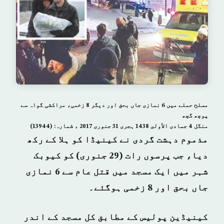
مسلح حملے میں 6 نمازی جاں بحق اور دیگر 8 زخمی، مراکشی گواہ سے
پوچھ گچھ
منگل­ 4 جمادى الأولى 1438 ہجری­ 31 جنوری 2017 ء شمارہ: (13944)
مذموم دہشت گردی نے کینیڈا کو ہلا کے رکھ
دیا، جب پرسوں رات (29 جنوری) کو کیوبک
شہر میں ایک مسجد میں قتل عام سے 6 نمازی
جاں بحق اور 8 زخمی ہوگئے۔
کینیڈین پولیس کے مطابق کل مسجد کے اندر