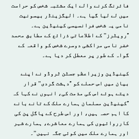
فائرنگ کرنے والے ایک مشتبہ شخص کو حراست
میں لے لیا گیا ہے۔ الیگزینڈر بیسونیت
نامی یہ شخص فرانسیسی کینیڈین ہے۔
"رویٹرز” کے اطلاعاتی ذرائع کے مطابق محمد
خضر نامی مراکشی دوسرے شخص کو واقعہ کے
گواہ کے طور پر معطل کر دیا ہے۔
کینیڈین وزیراعظم جسٹن ٹروڈو نے اپنے
بیان میں اس حملے کو "دہشت گردی” قرار
دیتے ہوئے
اس کی مذمت کی، انہوں نے کہا کہ
"کینیڈین مسلمان ہمارے ملک کے تانے بانے
کا اہم حصہ ہیں، اور اس طرح کے پاگل پن کی
کارروائیوں کی ہمارے معاشرے، ہمارے شہر
اور ہمارے ملک میں کوئی جگہ نہیں”۔