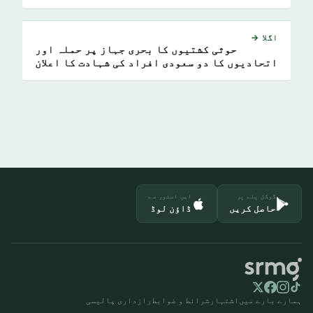
اگلا →
حوثی کشتیوں کا بحری جہاز پر حملہ اور
اتحادیوں کا دو سعودی افراد کی شہادت کا اعلان
گوگل پلے پر
ایپ اسٹور سے
حاصل کریں
ڈاؤن لوڈ
ہمارے بارے میں
اشتہار
شرائط و ضوابط
رازداری پالیسی