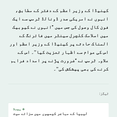
کینیڈا کے وزیر اعظم کے دفتر کے مطابق،
انہوں نے امریکی صدر ڈونالڈ ٹرمپ سے ایک
فون کال وصول کی جس میں "انہوں نے کیوبیک
میں اسلامک کلچرل سینٹر میں فائرنگ کے
المناک حادثے پر کینیڈا کے وزیر اعظم اور
اس کی عوام سے اظہار تعزیت کیا”۔ اس کے
علاوہ ٹرمپ نے "ضرورت پڑنے پر امداد فراہم
کرنے کی بھی پیشکش کی”۔
ٹیگز:
← پچھلا
لیبیا کے مہاجر کیمپوں میں سزائے موت