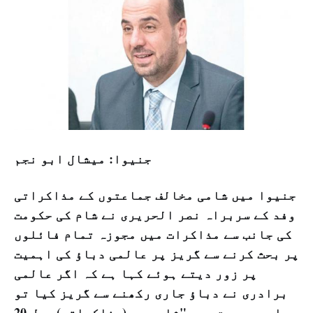
جنیوا: ميشال ابو نجم
جنیوا میں شامی مخالف جماعتوں کے مذاکراتی
وفد کے سربراہ نصر الحریری نے شام کی حکومت
کی جانب سے مذاکرات میں مجوزہ تمام فائلوں
پر بحث کرنے سے گریز پر عالمی دباؤ کی اہمیت
پر زور دیتے ہوئے کہا ہے کہ اگر عالمی
برادری نے دباؤ جاری رکھنے سے گریز کیا تو
ایسی صورت میں "شاید یہ (مذاکراتی) عمل 20