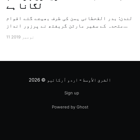
لگانا ہے
لندن: بدر القحطانی یمن کی طرف بھیجے گئے اقوام
متحدہ کے سفیر مارٹن گریفتھ نے پرزور انداز
میں کہا کہ وہ یمن میں جنگ کے خاتمہ کے لئے
11 نومبر 2019
ثالثی اور اس کشمکش کی حدبندی کرنے کے لئے ایک
وسیع معاہدہ کرنے کے سلسلہ میں مدد کرنے کا
کردار ادا کر رہے ہیں […]
الشرق الأوسط - اردو آرکائیو
© 2026
Sign up
Powered by Ghost