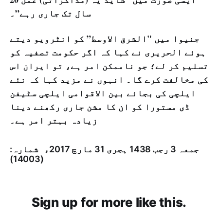
سال تک جاری رہے”۔
جنیوا میں "الشرق الاوسط” کو انٹرویو دیتے
ہوئے الحریری نے کہا کہ اگر حکومت تصفیہ کو
تسلیم کر لے؛ جو ناممکن امر ہے، تو ایران اس
کی مخالفت کرے گا۔ انہوں نے مزید کہا کہ نئے
ایلچی کی بجائے بین الاقوامی ایلچی سٹیفن
ڈی مستورا کو ان کا مشن جاری رکھنے دینا
زیادہ بہتر امر ہے۔
جمعہ 3 رجب 1438 ہجری­ 31 مارچ 2017ء شمارہ:
(14003)
Sign up for more like this.