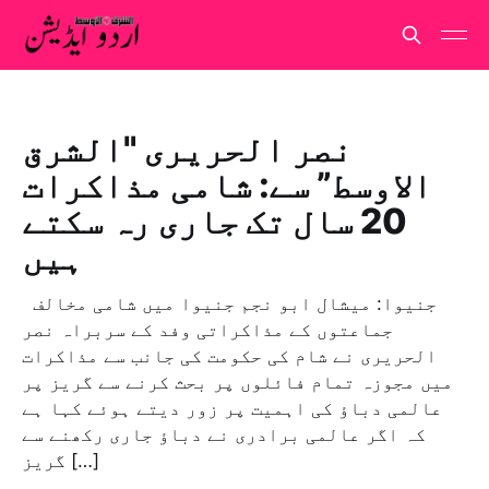
نصر الحريری "الشرق
الاوسط” سے: شامی مذاکرات
20 سال تک جاری رہ سکتے
ہیں
جنیوا: ميشال ابو نجم جنیوا میں شامی مخالف
جماعتوں کے مذاکراتی وفد کے سربراہ نصر
الحریری نے شام کی حکومت کی جانب سے مذاکرات
میں مجوزہ تمام فائلوں پر بحث کرنے سے گریز پر
عالمی دباؤ کی اہمیت پر زور دیتے ہوئے کہا ہے
کہ اگر عالمی برادری نے دباؤ جاری رکھنے سے
گریز […]