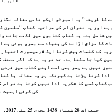
قاہرہ: 
ہے اور یہ عنوان اس کی مزاحیہ کتاب "سلمون کے
ں شامل ہے۔ یہ کتاب کتابوں میں لکھے جانے وا
ت کا مزاق اڑانے کی بنیاد سے بھری ہوئی ہے ا
یہ کے کلمات پیش کرنا ایک لازمیصورت اختیار ک
یں کیا جا سکتا ہے۔ حد تو یہ ہے کہ اگر مصنف 
نون نہیں ہے پھر بھی اسے اپنی کتاب میں فرضی 
ادا کرنا پڑتا ہے کیونکہ ہر وہ مقالہ یا کتا
 کتاب کسی کا شکریہ ادا نہیں کرتا ہے تو اس 
کی کوئی اہمیت ن
جمعرات 28 شعبان 1438 ہجری­
25
مئی 2017ء شمارہ: (14058)