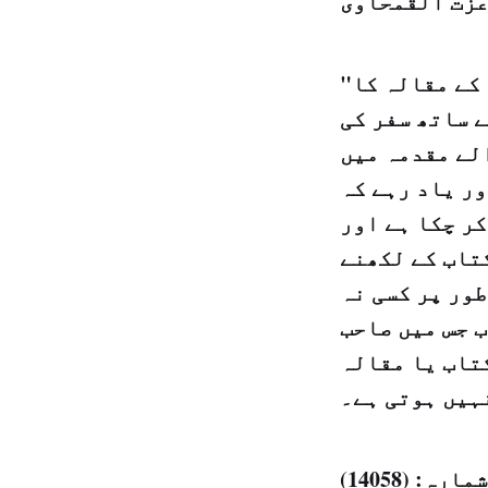
عزت القمحاوی
"مقدمہ لکھنے کا طریقہ” یہ امبرٹو ایکو نامی مقالہ نگار کے مقالہ کا
 ساتھ سفر کی
لے مقدمہ میں
ور یاد رہے کہ
ر چکا ہے اور
کتاب کے لکھنے
طور پر کسی نہ
ب جس میں صاحب
کتاب یا مقالہ
ہیں ہوتی ہے۔