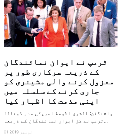
ٹرمپ نے ایوان نمائندگان
کے ذریعہ سرکاری طور پر
معزول کرنے والی مشینری کو
جاری کرنے کے سلسلہ میں
اپنی مذمت کا اظہار کیا
واشنگٹن: الشرق الاوسط امریکی صدر ڈونالڈ
ٹرمپ نے کل ایوان نمائندگان کے ذریعہ
سرکاری طور پر معزول کرنے والی مشینری کو
01 نومبر 2019
جاری کرنے کے سلسلہ میں اپنی مذمت کا