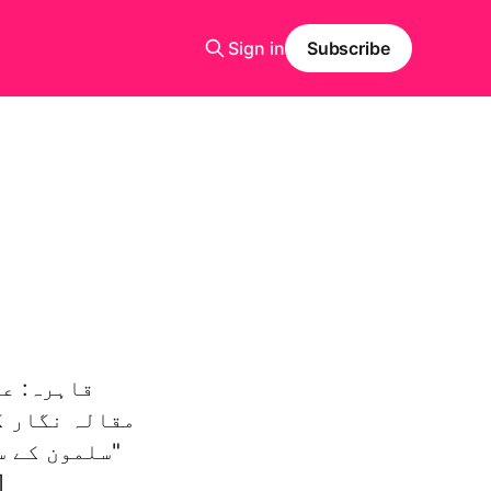
Sign in
Subscribe
قاہرہ: ع
مقالہ نگار ک
"سلمون کے س
جانے وا