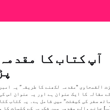
آپ کتاب کا مقدمہ
پڑ
زت القمحاوی "مقدمہ لکھنے کا طریقہ” یہ امبر
ے مقالہ کا ایک عنوان ہے اور یہ عنوان اس کی
اتھ سفر کی کیفئت” میں شامل ہے۔ یہ کتاب کتا
لے مقدمہ میں شکریہ کے کلمات کا مزاق اڑانے کی […]