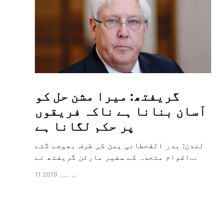
گریفتھ: میرا مشن حل کو
آسان بنانا ہے ناکہ فریقوں
پر حکم لگانا ہے
لندن: بدر القحطانی یمن کی طرف بھیجے گئے
اقوام متحدہ کے سفیر مارٹن گریفتھ نے
پرزور انداز میں کہا کہ وہ یمن میں جنگ کے
11 نومبر 2019
خاتمہ کے لئے ثالثی اور اس کشمکش کی
حدبندی کرنے کے لئے ایک وسیع معاہدہ کرنے
کے سلسلہ میں مدد کرنے کا کردار ادا کر
رہے ہیں […]