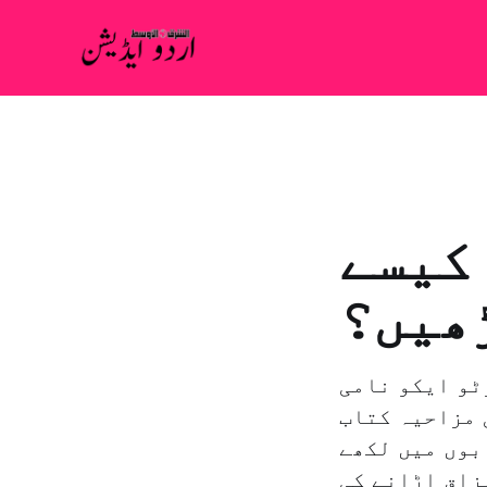
 کیسے
ھیں؟
ٹو ایکو نامی
 مزاحیہ کتاب
بوں میں لکھے