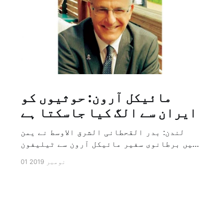
مائیکل آرون: حوثیوں کو
ایران سے الگ کیا جاسکتا ہے
لندن: بدر القحطانی الشرق الاوسط نے یمن
میں برطانوی سفیر مائیکل آرون سے ٹیلیفون
پر ہونے والے انٹرویو کے دوران سوال کیا
01 نومبر 2019
کہ کیا ایران کو حوثیوں سے الگ کیا جاسکتا
ہے؟ تو انہوں نے جواب کے طور پر کہا کہ ہاں
کیا جا سکتا ہے اور انہوں نے یہ بھی کہا
[…]