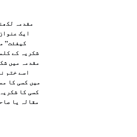
ایک عنوان 
کیفئت” می
شکریہ کے کلما
مقدمہ میں شکر
اسے ختم نہ
میں کسی کا مم
کسی کا شکریہ 
مقالہ یا صاحب