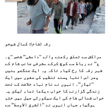
رقہ (شام): كمال شيخو
مراکش سے تعلق رکھنے والے "داعشی” شخص "ع۔
ع” نے رباط سے کوچ کرکے مشرقی جانب شام کے
شہر رقہ کا رخ کیا، تاکہ وہ ایک جنگجو بنیں
پھر اس انتہا پسند تنظیم کی صفوں میں ایک
"لیڈر”۔ انہوں نے نام نہاد خلافت کے تحت
زندگی گزارنے کا خواب دیکھا تھا، لیکن یہ
خواب شمالی شام کی ایک سیکورٹی جیل میں ختم
ہوگیا، جہاں انہوں نے "الشرق الاوسط” سے