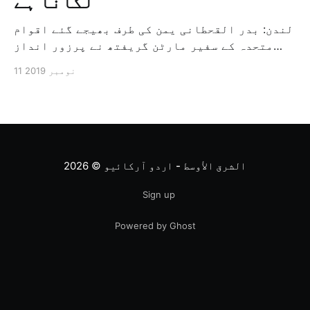
لگانا ہے
لندن: بدر القحطانی یمن کی طرف بھیجے گئے اقوام
متحدہ کے سفیر مارٹن گریفتھ نے پرزور انداز
میں کہا کہ وہ یمن میں جنگ کے خاتمہ کے لئے
11 نومبر 2019
ثالثی اور اس کشمکش کی حدبندی کرنے کے لئے ایک
وسیع معاہدہ کرنے کے سلسلہ میں مدد کرنے کا
کردار ادا کر رہے ہیں […]
الشرق الأوسط - اردو آرکائیو
© 2026
Sign up
Powered by Ghost