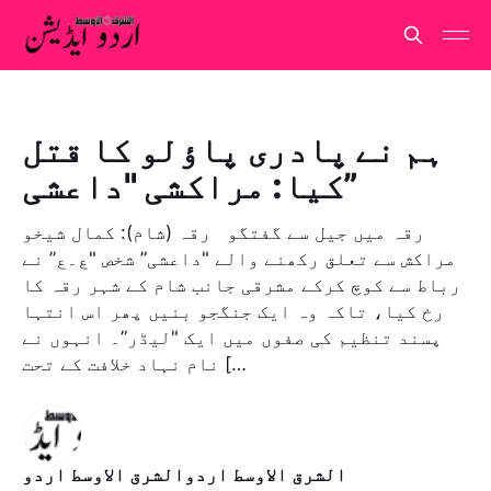
ہم نے پادری پاؤلو کا قتل
کیا: مراکشی "داعشی”
رقہ میں جیل سے گفتگو رقہ (شام): كمال شيخو
مراکش سے تعلق رکھنے والے "داعشی” شخص "ع۔ع” نے
رباط سے کوچ کرکے مشرقی جانب شام کے شہر رقہ کا
رخ کیا، تاکہ وہ ایک جنگجو بنیں پھر اس انتہا
پسند تنظیم کی صفوں میں ایک "لیڈر”۔ انہوں نے
نام نہاد خلافت کے تحت […
الشرق الاوسط اردوالشرق الاوسط اردو