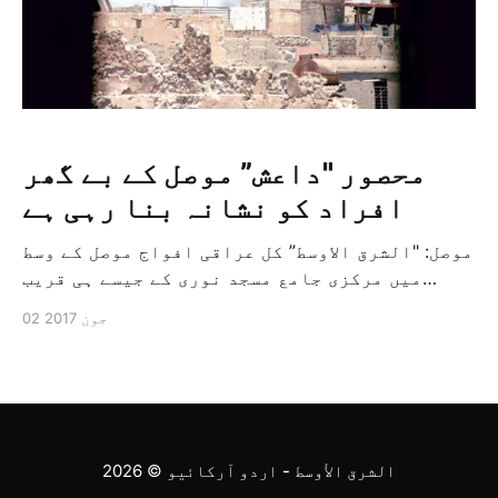
محصور "داعش” موصل کے بے گھر
افراد کو نشانہ بنا رہی ہے
موصل: "الشرق الاوسط” کل عراقی افواج موصل کے وسط
میں مرکزی جامع مسجد نوری کے جیسے ہی قریب
پہنچی تو شہر کے مغربی علاقے میں چھپے تین اطراف
02 جون 2017
سے گھرے ہوئے تنظیم داعش کے مسلح عناصر نے
عراقی افواج پر سینکڑوں "مارٹر” گولے برسائے،
اس دوران ان کے زیر کنٹرول زنجیلی کے علاقے [&
الشرق الأوسط - اردو آرکائیو
© 2026