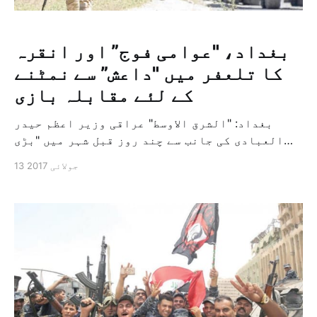
بغداد، "عوامی فوج” اور انقرہ
کا تلعفر میں "داعش” سے نمٹنے
کے لئے مقابلہ بازی
بغداد: "الشرق الاوسط" عراقی وزیر اعظم حیدر
العبادی کی جانب سے چند روز قبل شہر میں "بڑی
فتح” کے اعلان کے بعد، کل جبکہ عراقی افواج نے
13 جولائی 2017
موصل میں تنظیم داعش کے بقیہ عناصر کے صفائے کے
لئے کاروائی میں شدت آنے کے بعد یہ تلعفر کے
علاقے تک پھیل چکی ہے، تو […]