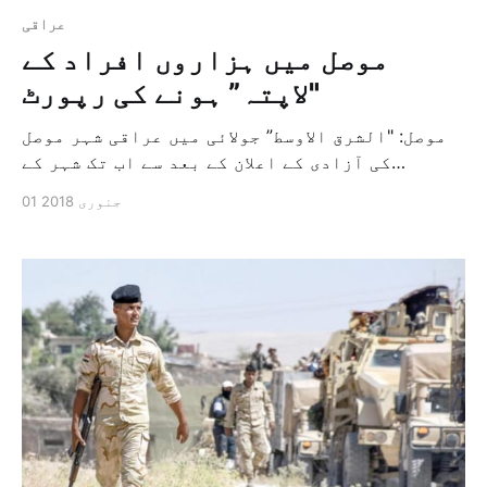
عراقی
موصل میں ہزاروں افراد کے
"لاپتہ” ہونے کی رپورٹ
موصل: "الشرق الاوسط” جولائی میں عراقی شہر موصل
کی آزادی کے اعلان کے بعد سے اب تک شہر کے
باشندوں نے گورنریٹ نینوی کی کونسل تین ہزار
01 جنوری 2018
سے زائد مردوں اور بچوں کے لاپتہ ہونے کی رپورٹ
کی ہے، جن میں سے بعض افراد "داعش” کے ہوتے ہوئے
گرفتار کیے گئے […]