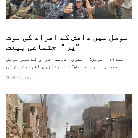
موصل میں داعش کے افراد کی موت
پر "اجتماعی بیعت”
بغداد – موصل: "الشرق الاوسط” عراق کے شہر موصل
قدیم میں "داعش” کے سینکڑوں افراد؛ جن کی
اکثریت غیر ملکی ہے، انہوں نے موصل قدیم میں
10 جولائی 2017
اپنے آخری ٹھکانے میں مرنے تک جنگ کرنے کا عہد
کیا، جبکہ عراقی افواج شہر میں 9 ماہ سے جاری
شدید جنگ کے بعد اپنی فتح کا […]