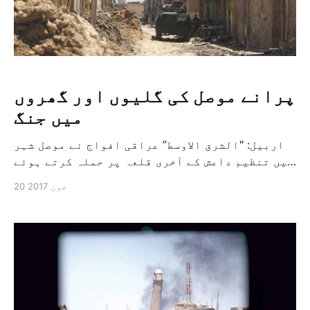
پرانے موصل کی گلیوں اور گھروں
میں جنگ
اربيل: "الشرق الاوسط” عراقی افواج نے موصل شہر
میں تنظیم داعش کے آخری قلعہ پر حملہ کرتے ہوئے
کل پرانے موصل کی گلیوں اور گھروں میں جنگ لڑی۔
20 جون 2017
اس کاروائی میں (ڈرون) طیاروں کی پرواز غالب
رہیں اور دیگر جنگی ہتھیار کا استعمال کیا
گیا، جبکہ بھاری اکثریت گمان کی جانے والی
[&hellip