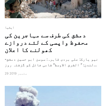
ايشيا
دمشق کی طرف سے مہاجرین کی
محفوظ واپسی کے لئے دروازے
کھولنے کا اعلان
نیو یارک: علی بردی قاہرہ: سوسن ابو حسین دمشق-
لندن: ” الشرق الاوسط" شامی فائل کو گزشتہ روز
نیو یارک میں اقوام متحدہ کے جنرل اسمبلی کی
29 ستمبر 2019
اجلاسوں کے موقع پر کئی پوزیشن اور چالوں غلبہ
حاصل ہوا ہے۔ جہاں ایک طرف حکومت دمشق اور
اپوزیشن کی متفقہ آئینی کمیٹی نے ملک کےلئے
نئی آئین […]