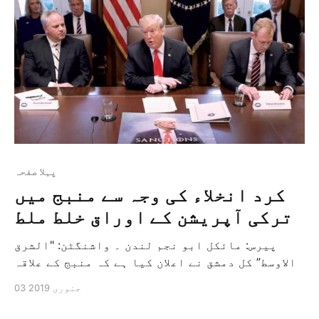
[…]
پہلا صفحہ
کرد انخلاء کی وجہ سے منبج میں
ترکی آپریشن کے اوراق خلط ملط
پیرس: مائکل ابو نجم لندن ۔ واشنگٹن: "الشرق
الاوسط” کل دمشق نے اعلان کیا ہے کہ منبج کے علاقہ
سے سیکڑوں کرد جنگجو انخلاء کریں گے اور اس اعلان
03 جنوری 2019
کی وجہ سے شمالی شام میں واقع اس شہر کے اندر
ہونے والے ترکی آپریشن کے اوراق خلط ملط ہو گئے