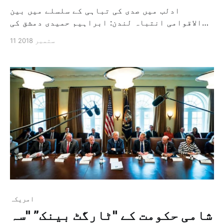
ادلب میں صدی کی تباہی کے سلسلے میں بین
الاقوامی انتباہ لندن: ابراہیم حمیدی دمشق کی
طرف سے اپنے اتحادی روس کے ساتھ ادلب اور اسکے
11 ستمبر 2018
اردگرد کے علاقوں پر ہونے والی شدید بمباری نے
30 ہزار سے زیادہ افراد کو بےگھر ہونے پر مجبور
کردیا ہے ، ایک ایسے وقت میں جسمیں ایک بین […]
امريكہ
شامی حکومت کے "ٹارگٹ بینک” "سہ