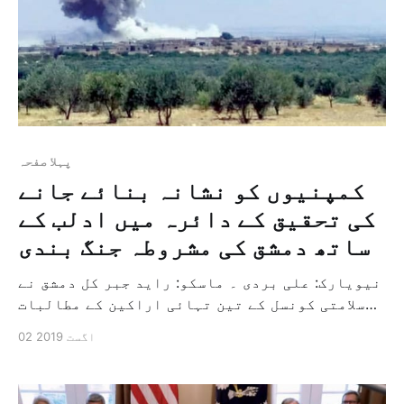
پہلا صفحہ
کمپنیوں کو نشانہ بنائے جانے
کی تحقیق کے دائرہ میں ادلب کے
ساتھ دمشق کی مشروطہ جنگ بندی
نیویارک: علی بردی ۔ ماسکو: راید جبر کل دمشق نے
سلامتی کونسل کے تین تہائی اراکین کے مطالبات
کو پورا کرتے ہوئے ادلب کے اندر کمپنیوں کو
02 اگست 2019
نشانہ بنانے والے حملہ کی تحقیق کرنے کے لئے
اقوام متحدہ کے جنرل سیکریٹری انطونیو
گوتیریچ کی طرف سے ایک کمیٹی کی تشکیل کے چند