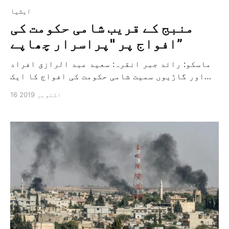
ايشيا
منبج کے قریب شامی حکومت کی
افواج پر "پراسرار چھاپے”
ماسکو: رائد جبر انقرہ: سعید عبد الرازق افراد
اور گاڑیوں سمیت شامی حکومت کی افواج کا ایک
حصہ پراسرار گولہ باری کی زد میں آگیا، یہ
16 اکتوبر 2019
حادثہ اس وقت پیش آیا جب وہ حلب کے شمال مشرقی
علاقے میں واقع منبیج کی طرف پیش قدمی کررہا
تھا۔ کارکنوں نے اطلاع دی ہے کہ اس گولہ […]