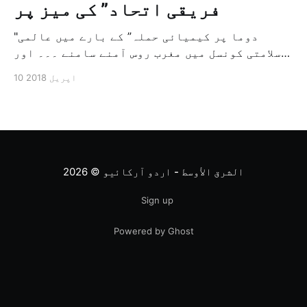
فریقی اتحاد” کی میز پر
"دوما پر کیمیائی حملہ” کے بارے میں عالمی
سلامتی کونسل میں مغرب روس آمنے سامنے ۔۔۔ اور
ٹرمپ کا فیصلہ "چند گھنٹوں میں” واشنگٹن: ہبہ
10 اپریل 2018
قدسی – نیویارک: علی بردی امریکی صدر ڈونالڈ
ٹرمپ نے کل کہا ہے کہ وہ شام میں فوجی کاروائی
کے بارے میں چند گھنٹوں میں فیصلہ […]
الشرق الأوسط - اردو آرکائیو
© 2026
Sign up
Powered by Ghost