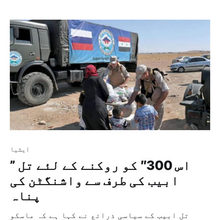
قبل روسی جہاز کے مار گرائے جانے سے پیدا ہونے
والے بحران کے بعد ماسکو کے ساتھ محبت و ہمدردی
[…]
ايشيا
” اس 300″ کو روکنے کے لئے تل
ابیب کی طرف سے واشنگٹن کی
پناہ
تل ابیب کے سیاسی ذرائع نے کہا ہے کہ ماسکو