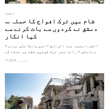
ايشيا
شام میں ترک افواج کا حملہ …
دمشق نے کردوں سے بات کرنے سے
کیا انکار
انقرہ: سعید عبد الرازق – نیویارک: علی بردی –
ماسکو – رائد جبر ترک فوجیں خطے پر حملے کے
دوسرے دن کل شام کے شمال مشرق میں قریب آٹھ
11 اکتوبر 2019
کلومیٹر تک اندر داخل ہوگئیں ، جبکہ انقرہ نے
اعلان کیا تھا کہ یہ کارروائی 30 کلومیٹر سے
زیادہ کے لئے نہیں ہوگی۔ توپ خانے سے […]