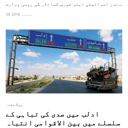
اندر اسرائیلی ایئر فورس کمانڈر کی روسی وزارت
دفاع میں ایک طویل ملاقات اور صدر ولادیمیر پوٹن
26 ستمبر 2018
کے ساتھ باہم گفتگو کے بعد اسرائیلی وزیراعظم
بنیامن نیتن یاھو نے فیصلہ کیا ہے کہ وہ دمشق
کے ساتھ ” اس 300 ” کے سودے کو روکنے […]
پہلا صفحہ
ادلب میں صدی کی تباہی کے
سلسلے میں بین الاقوامی انتباہ