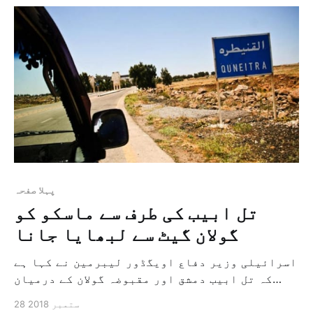
ہیں […]
پہلا صفحہ
تل ابیب کی طرف سے ماسکو کو
گولان گیٹ سے لبھایا جانا
اسرائیلی وزیر دفاع اویگڈور لیبرمین نے کہا ہے
کہ تل ابیب دمشق اور مقبوضہ گولان کے درمیان
قنیطرہ گزرگاہ کو دوبارہ کھولے جانے کی تیاری
28 ستمبر 2018
کررہا ہے، اور یہ ایسا معاملہ ہے جسے دو ہفتہ