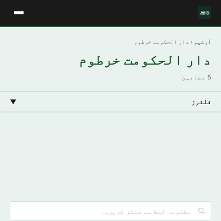
آرشیو
› دار الحکومت خرطوم
دار الحکومت خرطوم
5 مضامین
فلٹرز
▼