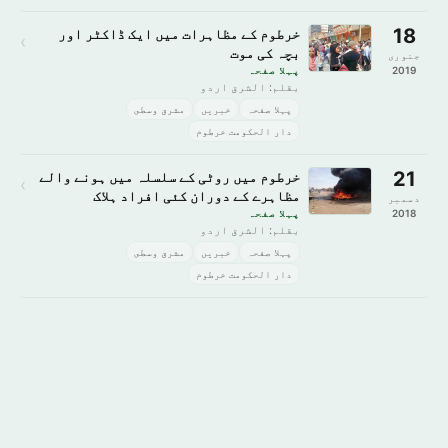
18
خرطوم کے مظاہرات میں ایک ڈاکٹر اور
›
بچہ کی موت
جنوری
2019
پہلا صفحہ
بقلم: الشرق اردو
پہلا صفحہ
خبريں
مشرق وسطى
دار الحکومت خرطوم
21
خرطوم میں روٹی کے سلسلہ میں ہونے والے
›
مظاہرے کے دوران کئی افراد ہلاک
دسمبر
2018
پہلا صفحہ
بقلم: الشرق اردو
پہلا صفحہ
خبريں
مشرق وسطى
دار الحکومت خرطوم