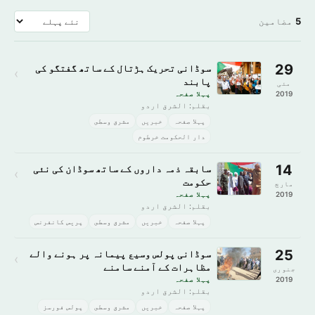
5
مضامین
29
سوڈانی تحریک ہڑتال کے ساتھ گفتگو کی
›
پابند
مئی
2019
پہلا صفحہ
بقلم: الشرق اردو
پہلا صفحہ
خبريں
مشرق وسطى
دار الحکومت خرطوم
14
سابقہ ذمہ داروں کے ساتھ سوڈان کی نئی
›
حکومت
مارچ
2019
پہلا صفحہ
بقلم: الشرق اردو
پہلا صفحہ
خبريں
مشرق وسطى
پریس کانفرنس
25
سوڈانی پولس وسیع پیمانہ پر ہونے والے
›
مظاہرات کے آمنے سامنے
جنوری
2019
پہلا صفحہ
بقلم: الشرق اردو
پہلا صفحہ
خبريں
مشرق وسطى
پولس فورسز