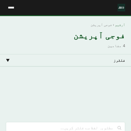
آرشیو
› فوجی آپریشن
فوجی آپریشن
4 مضامین
فلٹرز
▼