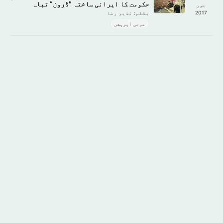
حکومت کا ایرانی ساختہ "ڈرون” تباہ
جون
2017
بقلم: نذير رضا
فوجی آپریشن
گوگل پلے پر
ایپ اسٹور سے
حاصل کریں
ڈاؤن لوڈ