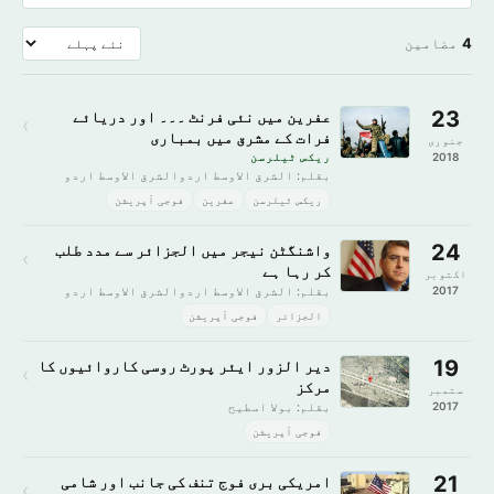
4
مضامین
23
عفرین میں نئی فرنٹ ۔۔۔ اور دریائے
›
فرات کے مشرق میں بمباری
جنوری
2018
ریکس ٹیلرسن
بقلم: الشرق الاوسط اردوالشرق الاوسط اردو
ریکس ٹیلرسن
عفرین
فوجی آپریشن
24
واشنگٹن نیجر میں الجزائر سے مدد طلب
›
کر رہا ہے
اکتوبر
2017
بقلم: الشرق الاوسط اردوالشرق الاوسط اردو
الجزائر
فوجی آپریشن
19
دیر الزور ایئر پورٹ روسی کاروائیوں کا
›
مرکز
ستمبر
2017
بقلم: بولا اسطیح
فوجی آپریشن
21
امریکی بری فوج تنف کی جانب اور شامی
›