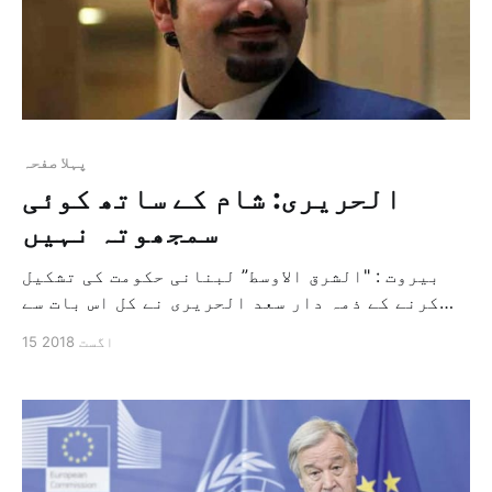
پہلا صفحہ
الحریری: شام کے ساتھ کوئی
سمجھوتہ نہیں
بیروت : "الشرق الاوسط” لبنانی حکومت کی تشکیل
کرنے کے ذمہ دار سعد الحریری نے کل اس بات سے
آگاہ کیا ہے کہ شام کے ساتھ علاقہ کو حکومت کی
15 اگست 2018
تشکیل کی کاروائی کے ذریعہ معمول پر لانے کے لئے
کوئی بھی کوشش اس کی تشکیل میں رکاوٹ بنے گی […]