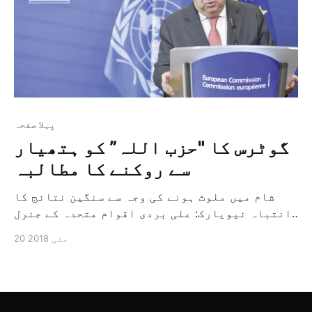
پہلا صفحہ
گوٹرس کا "حزب اللہ” کو ہتھیار
سے روکنے کا مطالبہ
شام میں ملوث ہونے کی وجہ سے سنگین نتائج کا
انتباہ نیویارک: علی بردی اقوام متحدہ کے جنرل
سکریٹری انٹونیو گوٹرس نے لبنانی حکومت سے
20 مئی 2018
مطالبہ کیا ہے کہ وہ "حزب اللہ” کو مسلسل ہتھیار
کی حصولیابی سے روکنے کے لئے ہر ضروری تدابیر
اختیار کرے اور انہوں نے شام کے […]