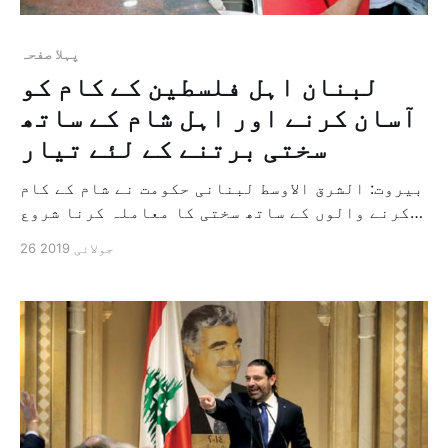
پہلا صفحہ
لبنان اہل فلسطین کے کام کو
آسان کرنے اور اہل شام کے ساتھ
سختی برتنے کے لئے تیار
بیروت: الشرق الاوسط لبنانی حکومت نے شام کے کام
کرنے والوں کے ساتھ سختی کا معاملہ کرنا شروع
کر دیا ہے اور ان کے ذمہ داروں کو کام کی چھٹی
26 جولائی 2019
دینے پر مجبور کر دیا ہے جبکہ لبنانی قانونی
دائرہ میں فلسطینی کارندوں کی کاروائیوں کو
آسان بنانا شروع کر دیا ہے۔ […]