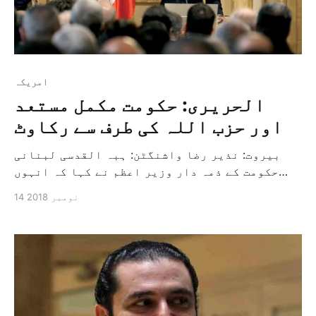
امريكہ
الحریری: حکومت مکمل مستعد
اور حزب اللہ کی طرف سے رکاوٹ
بیروت: نذیر رضا واشنگٹن: ہبہ القدسی لبنانی
حکومت کے ذمہ دار وزیر اعظم نے کہا کہ انہوں
اپنا کام انجام دے دیا ہے اور حکومت مکمل مستعد
14 نومبر 2018
ہے لیکن حکومت بنانے کے سلسلہ میں حزب اللہ کے
رہنماؤں کی طرف سے ایک فیصلہ کیا گیا ہے جس کے
بارے میں بعض […]