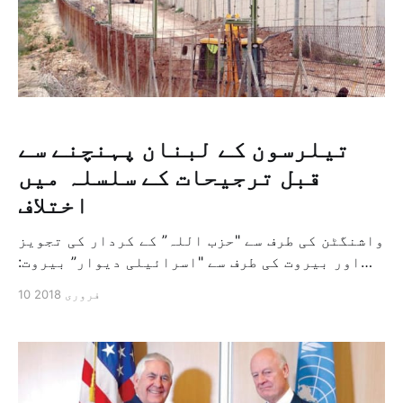
تیلرسون کے لبنان پہنچنے سے
قبل ترجیحات کے سلسلہ میں
اختلاف
واشنگٹن کی طرف سے "حزب اللہ” کے کردار کی تجویز
اور بیروت کی طرف سے "اسرائیلی دیوار” بيروت:
نذير رضا – تل ابيب: "الشرق الاوسط” کل بیروت کی
10 فروری 2018
طرف امریکی وزیر خارجہ ریکس ٹیلرسون کے متوقعہ
دورہ سے چند دن پہلے امریکی اور لبنانی دونوں
فریق کے درمیان ترجیحات کے