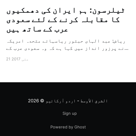
ٹیلرسون: ہم ایران کی دھمکیوں
کا مقابلہ کرنے کے لئے سعودی
عرب کے ساتھ ہیں
ریاض: عبد الہای حبتور ریاسہائے متحدہ امریکہ
نے پرزور انداز میں کہا ہے کہ وہ سعودی عرب کے
ساتھ ایران کی دہشت گردی کا مقابلہ کرنے کے لئے
21 مئی 2017
تعاون کر رہا ہے۔ اسی طرح ایران جو دہشت پسندی
کو فروغ دے رہا ہے اور عراق، شام اور یمن میں
میلیشیاؤں اور […]
الشرق الأوسط - اردو آرکائیو
© 2026
Sign up
Powered by Ghost