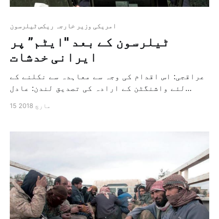
امریکی وزیر خارجہ ریکس ٹیلرسون
ٹیلرسون کے بعد "ایٹم” پر
ایرانی خدشات
عراقجی: اس اقدام کی وجہ سے معاہدہ سے نکلنے کے
لئے واشنگٹن کے ارادہ کی تصدیق لندن: عادل
السالمي کل تہران میں ذمہ داروں نے امریکی
15 مارچ 2018
وزیر خارجہ ریکس ٹیلرسون کی معزولی اور ان کی
جگہ تہران کے تئیں سخت موقف اختیار کرنے والے
مائک پومپیوں کی تقرری کے بعد بین […]