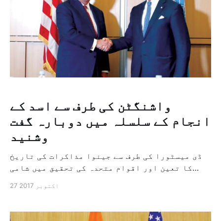
واشنگٹن کی طرف سے اسد کے
انجام کے سلسلہ میں دوبارہ گفت
وشنید
ڈی میسٹورا کی طرف سے جینوا مذاکرات کی تاریخ
کا تعین اور اقوام متحدہ کی تحقیق میں شامی
حکومت خان شیخون کیمیائی حملہ کی ذمہ دار لندن
27 اکتوبر 2017
– جنیوا – نیویارک: "الشرق الاوسط” کل امریکی
وزیر خارجہ ریکس ٹیلرسون نے بشار الاسد کے
انجام سے متعلق دوبارہ گفت وشنید کرنے کی […]