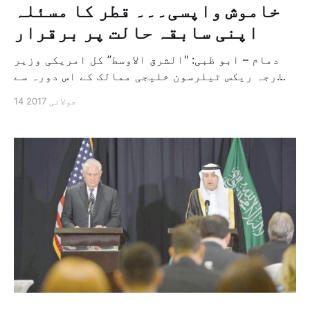
خاموش واپسی۔۔۔ قطر کا مسئلہ
اپنی سابقہ حالت پر برقرار
دمام – ابو ظبی: "الشرق الاوسط” کل امریکی وزیر
خارجہ ریکس ٹیلرسون خلیجی ممالک کے اس دورہ سے
واپ ہو چکے ہیں جو دورہ انہوں نے قطر کے مسئلہ
14 جولائی 2017
کو حل کرنے کے لئے شروع کیا تھا۔ انہوں نے اس
سلسلہ میں کوئی صحافتی بیان بھی نہیں دیا ہے
جبکہ امریکی […]