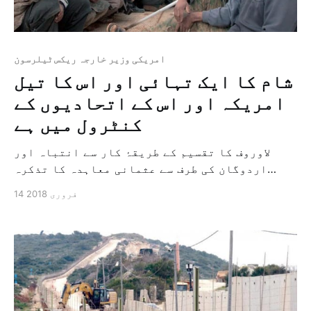
امریکی وزیر خارجہ ریکس ٹیلرسون
شام کا ایک تہائی اور اس کا تیل
امریکہ اور اس کے اتحادیوں کے
کنٹرول میں ہے
لاوروف کا تقسيم کے طریقۂ کار سے انتباہ اور
اردوگان کی طرف سے عثمانی معاہدہ کا تذکرہ
واشنگٹن: معاذ العمری انقرة: سعيد عبد الرازق
14 فروری 2018
ماسكو: {الشرق الاوسط} کل امریکی وزیر خارجہ
ریکس ٹیلرسون نے انکشاف کیا کہ ریاستہائے
متحدہ امریکہ اور اس کے اتحادی شام کی تيس فیصد
زمین اور تیل […]