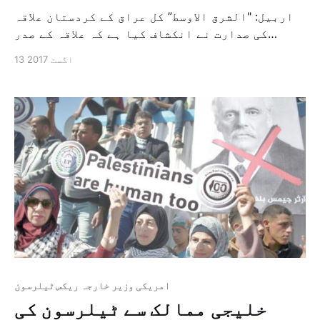
اربیل: "الشرق الاوسط” کل عراق کے کردستان علاقہ
کی صدارت نے انکشاف کیا ہے کہ علاقہ کے صدر
مسعود بارزانی نے واشنگٹن سے آئندہ 25 ستمبر
13 اگست 2017
کو خودمختاری سے متعلق ہونے والے میمورنڈم کے
ملتوی کرنے کی ضمانت کا مطالبہ کیا ہے۔ بیان کے
مطابق بارزانی کو […]
امریکی وزیر خارجہ ریکس ٹیلرسون
خلیجی ممالک سے ٹیلرسون کی