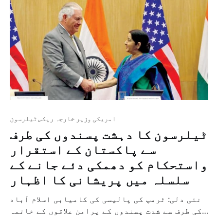
امریکی وزیر خارجہ ریکس ٹیلرسون
ٹیلرسون کا دہشت پسندوں کی طرف
سے پاکستان کے استقرار
واستحکام کو دھمکی دئے جانے کے
سلسلہ میں پریشانی کا اظہار
نئی دلی: ٹرمپ کی پالیسی کی کامیابی اسلام آباد
کی طرف سے شدت پسندوں کے پرامن علاقوں کے خاتمہ