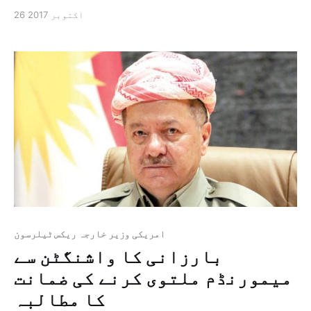
پر منحصر ہے نئی دلی: "الشرق الاوسط” کل امریکی
26 اکتوبر 2017
وزیر خارجہ ریکس ٹیلرسون نے نئی دلی میں کہا کہ
ریاستہائے متحدہ امریکہ دہشت پسند جماعتوں کی
طرف سے پاکستانی حکومت کے امن […]
امریکی وزیر خارجہ ریکس ٹیلرسون
بارزانی کا واشنگٹن سے
میمورنڈم ملتوی کرنے کی ضمانت
کا مطالبہ