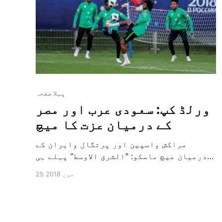
پہلا صفحہ
ورلڈ کپ: سعودی عرب اور مصر
کے درمیان عزت کا میچ
مراکش واسپین اور پرتگال وایران کے
درمیان میچ ماسکو: "الشرق الاوسط” پہلے ہی
ورلڈکپ سے باہر ہونے کے بعد آج سعودی عرب
25 جون 2018
اور مصر کی دونوں ٹیموں کے درمیان روس کے
وولگو گراڈ شہر کے اندر دوستانہ میچ کا
مشاہدا کیا جائے گا۔(۔۔۔) اسی طرح آج
اسپین کا سامنا اپنے پڑوسی […]