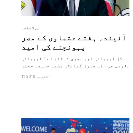
پہلا صفحہ
آئیندہ ہفتے عشماوی کے مصر
پہونچنے کی امید
کل لیبیائی اور مصری ذرائع نے ” لیبیائی
قومی فوج کے جنرل کمانڈر مشیر خلیفہ حفتر
کی طرف سے قاہرہ کی طرف ہونے والے امکانی
11 اکتوبر 2018
دورے کی بات کہی ہے ، اس سے قبل قاہرہ نے
اس مطلوب دہشت گرد ہشام عشماوی کی واپسی
کا مطالبہ کیا ہے ، جسے گزشتہ پیر کو
لیبیا کے […]