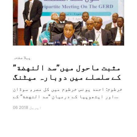
پہلا صفحہ
مثبت ماحول میں”سد النهضة”
کے سلسلے میں دوبارہ میٹنگ
خرطوم: احمد یونس خرطوم میں کل مصر، سوڈان
اور ایتھوپیا کے درمیان "سد النهضة” کے
سلسلے میں دوبارہ ہونے والی میٹنگ مثبت
06 اپریل 2018
ماحول میں تمام ہوئی اور ایتھوپیا میں
قاہرہ اور ادیس ابابا کے درمیان ہونے
والے اختلافات اور کشیدگیوں کے بعد نومبر
سے تین طرفہ مذاکرات کے بند ہونے کے […]