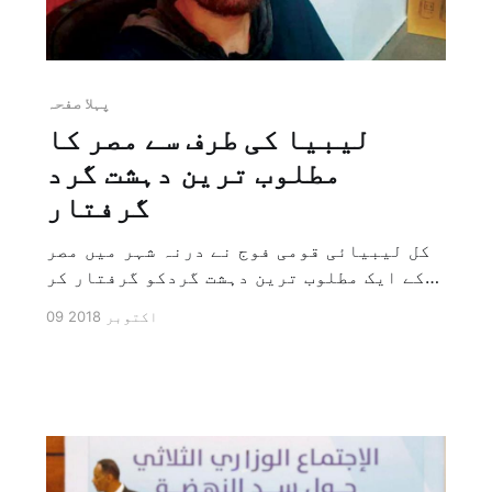
پہلا صفحہ
لیبیا کی طرف سے مصر کا
مطلوب ترین دہشت گرد
گرفتار
کل لیبیائی قومی فوج نے درنہ شہر میں مصر
کے ایک مطلوب ترین دہشت گردکو گرفتار کر
لیا ہے۔ لیبیائی فوجی انٹیلی جنس کے
09 اکتوبر 2018
ذرائع نے کہا ہے کہ مصر کی سرحد سے تقریباً
250 کیلومیٹر دوری پر واقع درنہ شہر کے
مغار نامی علاقے میں مصری فوج سے برخاست
افسر ہشام عشماوی کو ان […]