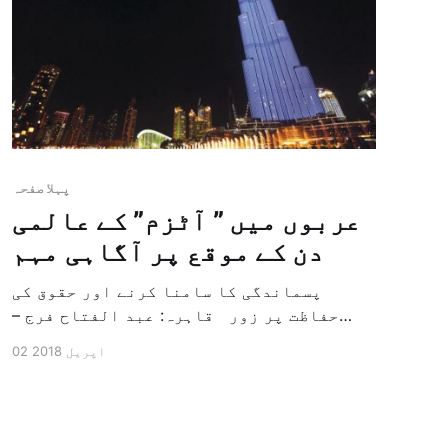
پہلا صفحہ
عربوں میں ” آٹزم” کے عالمی
دن کے موقع پر آگاہی مہم
پسماندگی کا سامنا کرنے اور حقوق کی
حفاظت پر زور قاہرہ: عبد الفتاح فرج –
دبئی: "الشرق الاوسط” دنیا میں ہر سال 2
02 اپریل 2018
اپریل کا دن "آٹزم” سے متاثرہ افراد کی
حوصلہ افزائی اور اقوام متحدہ کے رکن
ممالک کی جانب سے اس کی آگاہی کے لئے مزید
اقدامات کرنے کی […]