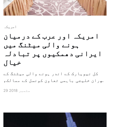
امريكہ
امریکہ اور عرب کے درمیان
ہونے والی میٹنگ میں
ایرانی دھمکیوں پر تبادلہ
خیال
کل نیویارک کے اندر ہونے والی میٹنگ کے
دوران خلیجی باہمی تعاون کونسل کے ممالک،
مصر، اردن اور ریاست ہائے متحدہ امریکہ
29 ستمبر 2018
نے اس بات پر اتفاق کیا ہے کہ علاقے میں
موجود دہشت گرد جماعتوں اور ایرانی
دھمکیوں کا مل کر مقابلہ کریں گے ۔(…)
سنیچر– 19 محرم 1440ہجری – 29 ستمبر 2018ء
شمارہ […