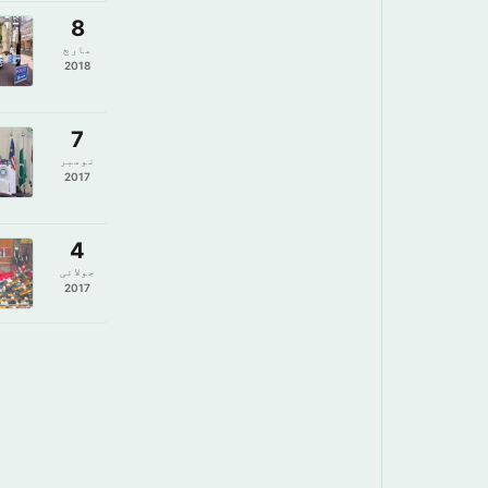
8
مارچ
2018
7
نومبر
2017
4
جولائی
2017