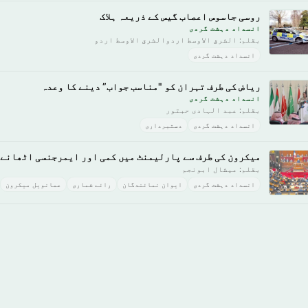
روسی جاسوس اعصاب گیس کے ذریعہ ہلاک
انسداد دہشت گردی
بقلم: الشرق الاوسط اردوالشرق الاوسط اردو
انسداد دہشت گردی
ریاض کی طرف تہران کو "مناسب جواب” دینے کا وعدہ
انسداد دہشت گردی
بقلم: ﻋﺒﺪ الہادى ﺣﺒﺘﻮر
انسداد دہشت گردی
دستبرداری
میکرون کی طرف سے پارلیمنٹ میں کمی اور ایمرجنسی اٹھانے ج
بقلم: میشال ابونجم
انسداد دہشت گردی
ایوان نمائندگان
رائے شماری
عمانویل میکرون