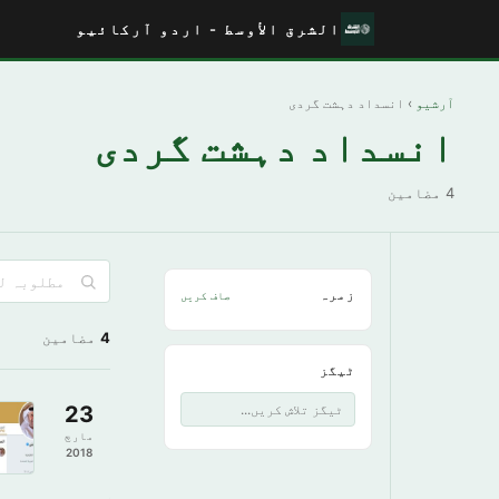
الشرق الأوسط - اردو آرکائیو
آرشیو
› انسداد دہشت گردی
انسداد دہشت گردی
4 مضامین
زمرہ
صاف کریں
4
مضامین
ٹیگز
23
مارچ
2018