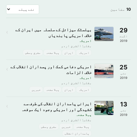
10
مضامین
29
بیلسٹک میزائل کے سلسلہ میں ایران کے
›
خلاف امریکی پابندیاں
اگست
2019
امريكہ
بقلم: الشرق اردو
امريكہ
ایران
پہلا صفحہ
مشرق وسطى
25
امریکی دفاعی کمک اور پسداران انقلاب کے
›
خلاف الزامات
مئی
2019
امريكہ
بقلم: الشرق اردو
امريكہ
ایران
پہلا صفحہ
خبريں
13
ایرانی پاسداران انقلاب کی طرف سے
›
کشیدگی اور امریکی وجود ایک موقعہ
مئی
2019
پہلا صفحہ
بقلم: الشرق اردو
پہلا صفحہ
خبريں
مشرق وسطى
پاسداران انقلاب