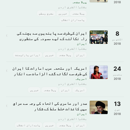
2018
پہلا صفحہ
بقلم: الشرق اردو
پہلا صفحہ
خبريں
مشرق وسطى
پاسداران انقلاب
8
ایران کی‌طرف سے پابندیوں سے بچنے کی
›
راہ نکالنے کے لیے مسودہ کی منظوری
اکتوبر
2018
ایران
بقلم: الشرق اردو
ایران
پہلا صفحہ
خبريں
ایرانی پارلیمنٹ
24
امریکہ اور متحدہ عرب امارات کا ایران
›
کی طرف سے لگائے گئے الزامات سے انکار
ستمبر
2018
امريكہ
بقلم: الشرق اردو
امريكہ
ایران
پہلا صفحہ
خبريں
13
صدر اور عامری کی اتحاد کی وجہ سے عراق
›
میں کاغذات خلط ملط کے شکار
جون
2018
ایران
بقلم: الشرق اردو
ایران
پہلا صفحہ
خبريں
پاسداران انقلاب