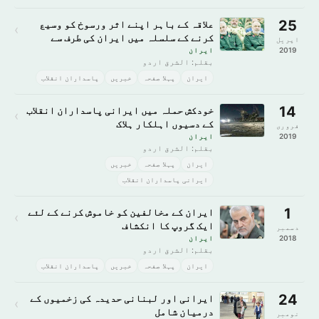
25
علاقہ کے باہر اپنے اثر ورسوخ کو وسیع
›
کرنے کے سلسلہ میں ایران کی طرف سے
اپریل
دھمکی
2019
ایران
بقلم: الشرق اردو
ایران
پہلا صفحہ
خبريں
پاسداران انقلاب
14
خودکش حملہ میں ایرانی پاسداران انقلاب
›
کے دسیوں اہلکار ہلاک
فروری
2019
ایران
بقلم: الشرق اردو
ایران
پہلا صفحہ
خبريں
ایرانی پاسداران انقلاب
1
ایران کے مخالفین کو خاموش کرنے کے لئے
›
ایک گروپ کا انکشاف
دسمبر
2018
ایران
بقلم: الشرق اردو
ایران
پہلا صفحہ
خبريں
پاسداران انقلاب
24
ایرانی اور لبنانی حدیدہ کی زخمیوں کے
›
درمیان شامل
نومبر