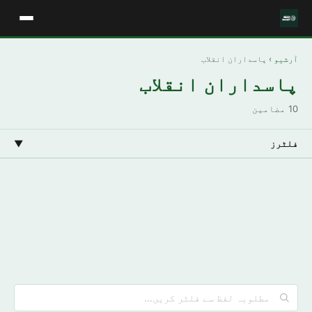
آرشیو
› پاسداران انقلاب
پاسداران انقلاب
10 مضامین
فلٹرز
▼