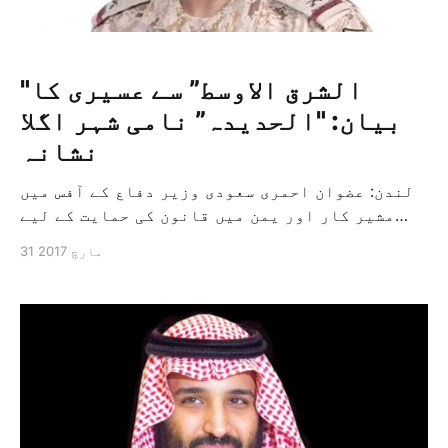
"الشرق الاوسط” سے عسیری کا
بیان: "الحدیدہ” نامی شہر اگلا
نشانہ
لندن: عضوان احمری سعودی وزیر دفاع کے آفس میں
مشیر کار اور یمن میں قانون کی حمایت کے لیے
عرب اتحاد فورسز کے ترجمان جنرل احمد عسیری نے
31 مارچ 2017
پرزور انداز میں کہا ہے کہ "الحدیدہ” نامی شہر
اور اس کی بندرگاہ اتحاد کا اگلا نشانہ ہوگا اور
اس شہر کا قانون […]