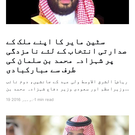
سٹین مایر کا اپنے ملک کے
صدارتی انتخاب کے لئے نامزدگی
پر شہزادہ محمد بن سلمان کی
طرف سے مبارکبادی
ریاض: الشرق الاوسط ولی عہد کے جانشیں، دوم نائب
وزیراعظم اور سعودی وزیر دفاع شہزادہ محمد بن
سلمان بن عبدالعزیز نے کل فون کے ذریعہ جرمنی
1 min read
19 نومبر 2016
وزیر خارجہ فرینک والٹر سٹین مائر کو جرمنی کے
حکمران اتحاد کی طرف سے صدارتی انتخابات کے
لئے ان کی نامزدگی پر مبارک باد پیش کی […]