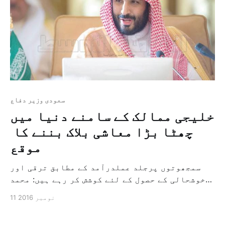
سعودی وزیر دفاع
خلیجی ممالک کے سامنے دنیا میں
چھٹا بڑا معاشی بلاک بننے کا
موقع
سمجھوتوں پرجلد عملدرآمد کے مطابق ترقی اور
خوشحالی کے حصول کے لئے کوشش کر رہے ہیں: محمد
بن سلمان "معاشی ترقیاتی ادارے” کے اجلاس میں
11 نومبر 2016
ریاض: شجاع البقمی اور عبد الھادی حبتور ولی
عہد کے ولی عہد، نائب وزیراعظم دوم اور سعودی