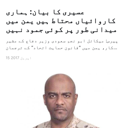
عسیری کا بیان: ہماری
کاروائیاں محتاط ہیں یمن میں
میدانی طور پر کوئی جمود نہیں
پیرس: میکائل ابو نجم سعودی وزیر دفاع کے مشیر
کار، یمن میں "قانون حمایت اتحاد” کے ترجمان
میجر جنرل احمد عسیری نے پرزور انداز میں کہا
15 اپریل 2017
ہے کہ فوجی اتحاد کی کاروائیاں محتاط ہیں اور
انہوں نے اشارہ بھی کیا ہے کہ کاروائیوں میں
جمود اور تعطل نہیں ہے اور حالیہ […]