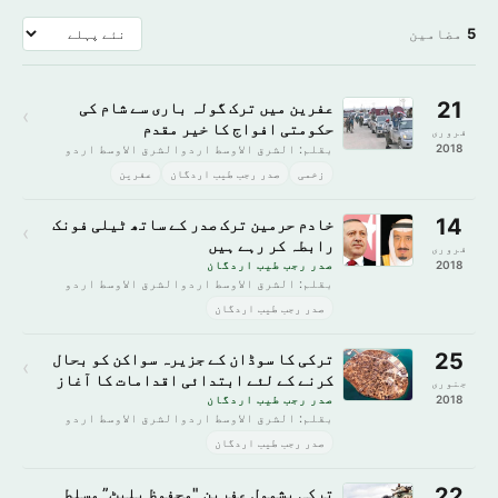
5
مضامین
21
عفرین میں ترک گولہ باری سے شام کی
›
حکومتی افواج کا خیر مقدم
فروری
2018
بقلم: الشرق الاوسط اردوالشرق الاوسط اردو
زخمی
صدر رجب طیب اردگان
عفرین
14
خادم حرمین ترک صدر کے ساتھ ٹیلی فونک
›
رابطہ کر رہے ہیں
فروری
2018
صدر رجب طیب اردگان
بقلم: الشرق الاوسط اردوالشرق الاوسط اردو
صدر رجب طیب اردگان
25
ترکی کا سوڈان کے جزیرہ سواکن کو بحال
›
کرنے کے لئے ابتدائی اقدامات کا آغاز
جنوری
2018
صدر رجب طیب اردگان
بقلم: الشرق الاوسط اردوالشرق الاوسط اردو
صدر رجب طیب اردگان
22
ترکی بشمول عفرین "محفوظ بلیٹ” مسلط