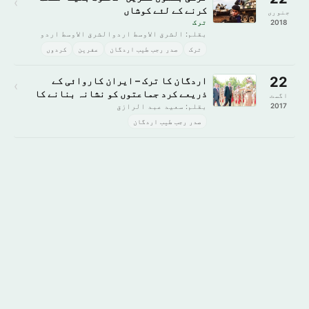
›
کرنے کے لئے کوشاں
جنوری
2018
ترک
بقلم: الشرق الاوسط اردوالشرق الاوسط اردو
ترک
صدر رجب طیب اردگان
عفرین
کردوں
22
اردگان کا ترک – ایران کاروائی کے
›
ذریعے کرد جماعتوں کو نشانہ بنانے کا
اگست
ارادہ
2017
بقلم: سعيد عبد الرازق
صدر رجب طیب اردگان