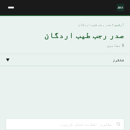
آرشیو
› صدر رجب طیب اردگان
صدر رجب طیب اردگان
5 مضامین
فلٹرز
▼