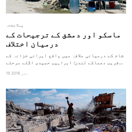
پہلا صفحہ
ماسکو اور دمشق کے ترجیحات کے
درمیان اختلاف
شام کے درمیانی علاقہ میں واقع ایرانی خزانہ کے
قریب دھماکے لندن: ابراہیم حمیدی اگلے مرحلے
کے بارے میں ایک طرف ماسکو اور دوسری طرف تہران
19 مئی 2018
اور دمشق کے درمیان اختلاف رو نما ہوا ہے۔(۔۔۔)
اور اسی کے سلسلہ میں صدر ولادیمیر پوٹن اور
بشار الاسد کے درمیان کل بات چیت ہوئی […]