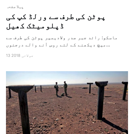
پہلا صفحہ
پوٹن کی طرف سے ورلڈ کپ کی
ڈپلومیٹک کھیل
ماسکو: رائد جبر صدر ولادیمیر پوٹن کی طرف سے
میچ دیکھنے کے لئے روس آنے والے درجنوں
رہنماؤں اور لیڈروں کے ساتھ ہونے والی ملاقاتوں
13 جولائی 2018
سے ورلڈ کپ کا ڈپلومیٹک انداز ظاہر ہوا ہے۔
(۔۔۔) جمعہ – 29 شوال المکرم 1440 ہجری – 13
جولائی 2018ء شمارہ نمبر (14472)