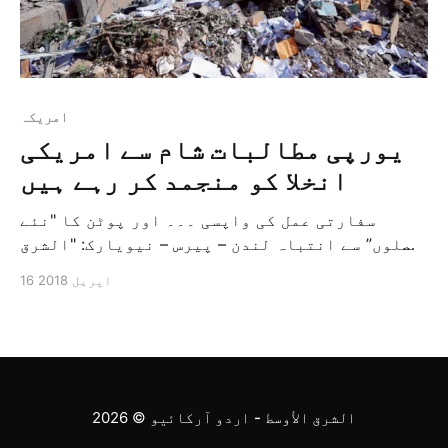
امريكہ
یورپی مطالبات شام سے امریکی
انخلا کو منجمد کر رہے ہیں
سفارتی عمل کی واپسی ۔۔۔ اور پوٹن کا "نئے
حملوں” سے انتباہ لندن – پیرس – نیویارک: "الشرق
الاوسط” فرانسیسی صدر عمانویل میکرون نے کہا ہے
16 اپریل 2018
کہ انہوں نے اپنے امریکی ہم منصب ڈونالڈ ٹرمپ
کو قائل کر لیا ہے کہ وہ شام میں "طویل عرصے تک
رہیں”۔ دریں اثنا مغربی سفارتی [&helli
الشرق الأوسط - اردو آرکائیو
© 2026