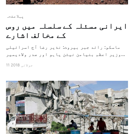
پہلا صفحہ
ایرانی مسئلہ کے سلسلہ میں روس
کے مخالف اشارے
ماسکو: رائد جبر بيروت: نذير رضا آج اسرائیلی
وزیر اعظم بنیامن نیتن یاہو اور صدر ولادیمیر
پوٹن کے درمیان ہونے والی ملاقات کے پیش نظر شام
11 جولائی 2018
میں ایرانی وجود کی فائل کے سلسلہ میں دونوں
جماعتوں کے درمیان کریملن کے قریبی افراد کے
بیانات متضاد ہیں کیونکہ ان میں سے ایک […]