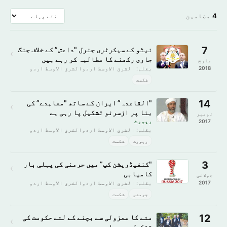
4
مضامین
7
نیٹو کے سیکرٹری جنرل "داعش” کے خلاف جنگ
›
جاری رکھنے کا مطالبہ کر رہے ہیں
مارچ
2018
بقلم: الشرق الاوسط اردوالشرق الاوسط اردو
شکست
14
"القاعدہ” ایران کے ساتھ "معاہدے” کی
›
بنا پر ازسرنو تشکیل پا رہی ہے
نومبر
2017
رپورٹ
بقلم: الشرق الاوسط اردوالشرق الاوسط اردو
رپورٹ
شکست
3
"کنفیڈریشن کپ” میں جرمنی کی پہلی بار
›
کامیابی
جولائی
2017
بقلم: الشرق الاوسط اردوالشرق الاوسط اردو
جرمنی
شکست
12
مئے کا معزولی سے بچنے کے لئے حکومت کی
›
تشکیل میں جلدی