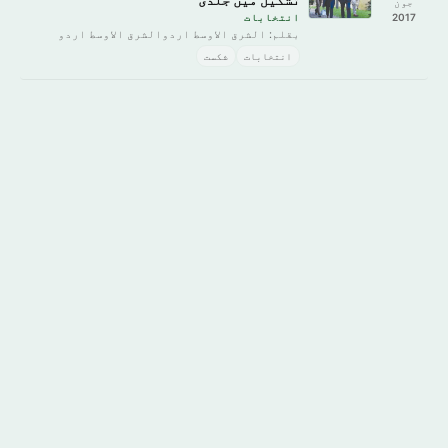
جون
2017
انتخابات
بقلم: الشرق الاوسط اردوالشرق الاوسط اردو
انتخابات
شکست
گوگل پلے پر
ایپ اسٹور سے
حاصل کریں
ڈاؤن لوڈ