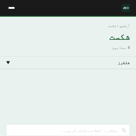
آرشیو
› شکست
شکست
4 مضامین
فلٹرز
▼