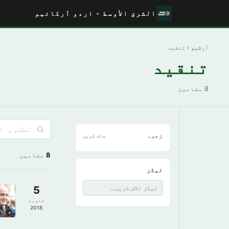
الشرق الأوسط - اردو آرکائیو
آرشیو
› تنقید
تنقید
8 مضامین
زمرہ
صاف کریں
8
مضامین
ٹیگز
5
جنوری
2018