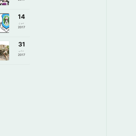
14
جون
2017
31
مئی
2017