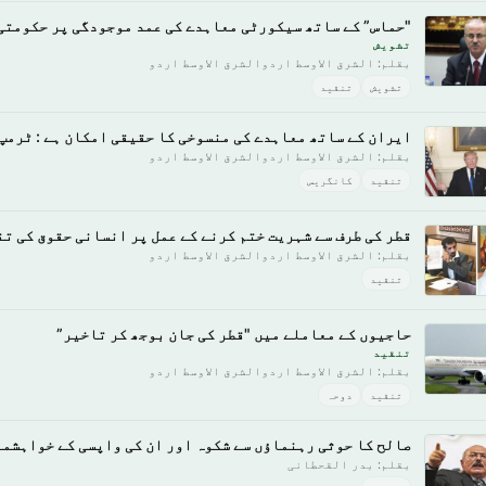
"حماس” کے ساتھ سیکورٹی معاہدے کی عمد موجودگی پر حکومتی
تشویش
بقلم: الشرق الاوسط اردوالشرق الاوسط اردو
تشویش
تنقید
ایران کے ساتھ معاہدے کی منسوخی کا حقیقی امکان ہے : ٹرمپ
بقلم: الشرق الاوسط اردوالشرق الاوسط اردو
تنقید
کانگریس
قطر کی طرف سے شہریت ختم کرنے کے عمل پر انسانی حقوق کی ت
بقلم: الشرق الاوسط اردوالشرق الاوسط اردو
تنقید
حاجیوں کے معاملے میں "قطر کی جان بوجھ کر تاخیر”
تنقید
بقلم: الشرق الاوسط اردوالشرق الاوسط اردو
تنقید
دوحہ
صالح کا حوثی رہنماؤں سے شکوہ اور ان کی واپسی کے خواہشم
بقلم: بدر القحطانی