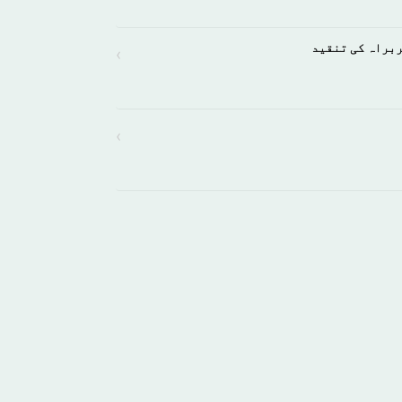
ربراہ کی تنقید
›
›