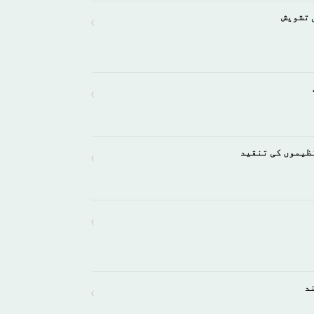
 تشویش
›
›
نظیموں کی تنقید
›
›
ند
›