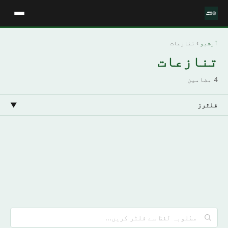
آرشیو
› تنازعات
تنازعات
4 مضامین
فلٹرز
▼