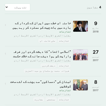
4
مضامین
9
خامنہ ای خطے میں ایران کے کردار کے
›
بارے میں بات چیت کو مسترد کر رہے ہیں
مارچ
2018
تنازعات
بقلم: الشرق الاوسط اردوالشرق الاوسط اردو
تنازعات
علی خامنہ ای
27
"اسلامی اتحاد” کا دہشت گردی اور فرقہ
›
وارایت کو ہوا دیئے جانے کے خلاف حکمت
نومبر
عملی پر اتفاق
2017
بقلم: الشرق الاوسط اردوالشرق الاوسط اردو
تنازعات
دہشت گردوں
شہزادہ محمد بن سلمان بن عبد العزیز
8
لبنان کی "دھماکوں” سے بچنے کے لئے سخت
›
کوششیں
نومبر
2017
تنازعات
بقلم: الشرق الاوسط اردوالشرق الاوسط اردو
تنازعات
مستعفی
مشاورت