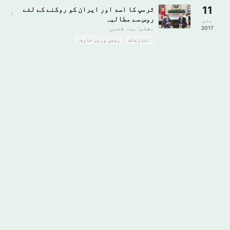
11
ٹرمپ کا اسد اور ایران کو روکنے کے لئے
›
روس سے مطالبہ
مئی
2017
بقلم: ہبہ قدسی
تنازعات
روسی وزیر خارجہ
گوگل پلے پر
ایپ اسٹور سے
حاصل کریں
ڈاؤن لوڈ