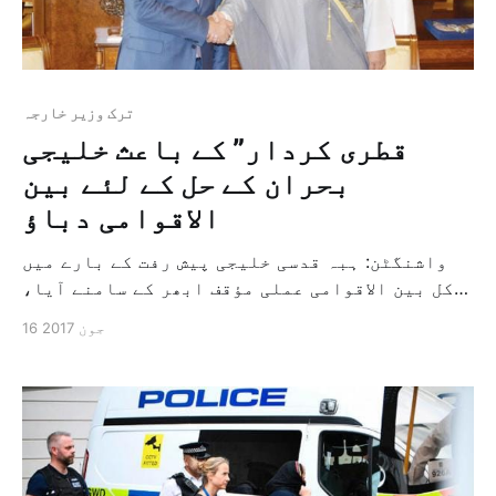
ترک وزیر خارجہ
قطری کردار” کے باعث خلیجی
بحران کے حل کے لئے بین
الاقوامی دباؤ
واشنگٹن: ہبہ قدسی خلیجی پیش رفت کے بارے میں
کل بین الاقوامی عملی مؤقف ابھر کے سامنے آیا،
جس میں خطے کے اندر "قطری کردار” کے بحران کے
16 جون 2017
"خلیجی حل” پر زور دیا گیا ہے۔ کل امریکی وزیر
خارجہ ریکس ٹیلرسن نے اپنے عمانی ہم منصب یوسف
بن علوی کے ساتھ ٹیلی […]