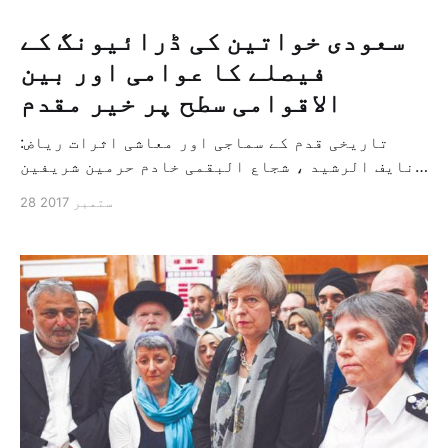
سعودی خواتین کی ڈرائیونگ کے
فیصلے کا عوامی اور بین
الاقوامی سطح پر خیر مقدم
تاریخی قدم کے سماجی اور معاشی اثرات رياض:
نايف الرشيد ، شجاع البقمی خادم حرمین شریفین
شاہ سلمان بن عبد العزیز کی طرف سے خواتین کو
28 ستمبر 2017
آئندہ جون سے گاڑی کی ڈرائیونگ کی اجازت دینے
کے فیصلے کو عوامی اور بین الاقوامی سطح پر بڑی
تعداد میں سراہا گیا ہے۔ چنانچہ امریکی صدر
ڈونالڈ […]