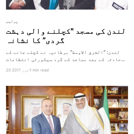
پولیس
لندن کی مسجد "کچلنے والی دہشت
گردی” کا نشانہ
لندن: "الشرق الاوسط” برطانیہ نے کچلے جانے کے
حادثہ کے بعد مساجد کے گرد سیکورٹی انتظامات
سخت کر دیئے ہیں۔ اس حادثہ میں اتوار کی شب
1 min read
20 جون 2017
شمالی لندن کے فینزبری پارک کی مسجد کے قریب
نمازیوں کو نشانہ بنایا گیا جس میں دو افراد
جان بحق اور دس افراد زخمی ہوگئے تھے۔ […]