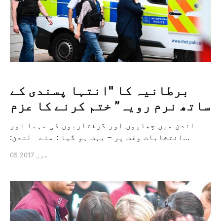
برطانیہ کا "انتہا پسندی کے
ساتھ نرم رویہ” ختم کرنے کا عزم
لندن میں چھاپوں اور گرفتاریوں کی مہما اور
انتخابات وقت پر – بہت ہو گیا : مئے لندن:
"الشرق الاوسط” لندن میں کچلنے اور چاقو کے وار
05 جون 2017
سے 7 افراد کو قتل کرنے اور تین دہشت گردوں کی
ہلاکت کے بعد کل برطانوی وزیر اعظم ٹریزا مئے نے
انتہا پسندی کے ساتھ "نرم رویہ” […]