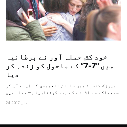
خود کش حملہ آور نے برطانیہ
میں "7-7” کے ماحول کو زندہ کر
دیا
میوزک کنسرٹ میں سلمان العبیدی کا اپنے آپ کو
دھماکے سے اڑانے کے بعد گرفتاریاں – حملہ میں
درجنوں افراد ہلاک و زخمی – سعودی قیادت کی طرف
24 مئی 2017
سے تعزیت لندن – ­مانچسٹر: "الشرق الاوسط” لیبی
نژاد برطانوی نوجوان سلمان العبیدی نے پرسوں
رات برطانوی شہر مانچسٹر میں منعقدہ