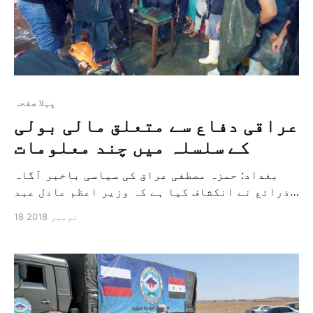
پہلا صفحہ
عراقی دفاع سے متعلق مالی بولی
کے سلسلہ میں چند معلومات
بغداد: حمزہ مصطفی عراق کی سیاسی باخبر آگاہ
ذرائع نے انکشاف کیا ہے کہ وزیر اعظم عادل عبد
المہدی کو حکومت کی دفاع سے متعلق مالی بولی کے
18 نومبر 2018
سلسلہ میں چند معلومات فراہم ہوئیں ہیں۔ وزارت
دفاع اور داخلہ کے پاس آٹھ بیگ ہیں جو عبد
المہدی کی […]