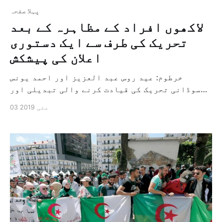
پہلا صفحہ
لاکھوں افراد کے مظاہرہ کے بعد
تحریک کی طرف سے ایک دستوری
اعلان کی پیشکش
خرطوم: عید روس عبد العزیز اور احمد یونس
سوڈانی تحریک کی قیادت کرنے والی تبدیلی اور
آزادی کے رہنماؤں نے دستاویز کا براہ راست
03 مئی 2019
مطالعہ کرنے والی فوجی کمیٹی کو ایک دستوری
اعلان پیش کیا ہے جس میں ان کی انتقالی حکومت کی
مدت کے سلسلہ میں ایک ویزن کا ذکر ہے۔ […]