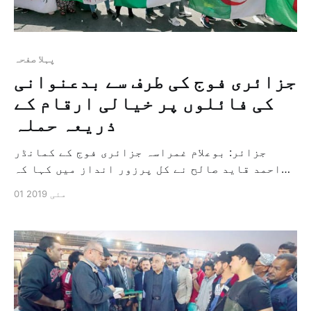
پہلا صفحہ
جزائری فوج کی طرف سے بدعنوانی
کی فائلوں پر خیالی ارقام کے
ذریعہ حملہ
جزائر: بوعلام غمراسہ جزائری فوج کے کمانڈر
احمد قاید صالح نے کل پرزور انداز میں کہا کہ
وزارت دفاع نے بدعنوانی کی فائلوں پر خیالی
01 مئی 2019
ارقام کے ذریعہ اپنا ہاتھ ڈال دیا ہے اور
انٹیلیجنس کے صدر نے ایک بیان میں کہا کہ وزارت
دفاع کے پاس بدعنوانی کی بھاری فائلوں کے […]