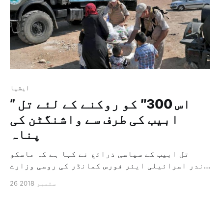
ايشيا
” اس 300″ کو روکنے کے لئے تل
ابیب کی طرف سے واشنگٹن کی
پناہ
تل ابیب کے سیاسی ذرائع نے کہا ہے کہ ماسکو
اندر اسرائیلی ایئر فورس کمانڈر کی روسی وزارت
دفاع میں ایک طویل ملاقات اور صدر ولادیمیر پوٹن
26 ستمبر 2018
کے ساتھ باہم گفتگو کے بعد اسرائیلی وزیراعظم
بنیامن نیتن یاھو نے فیصلہ کیا ہے کہ وہ دمشق
کے ساتھ ” اس 300 ” کے سودے کو روکنے […]