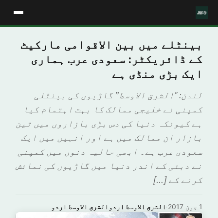
بینٹلے میں بین الاقوامی مارکیٹ
کے ڈائریکٹر: سعودی عرب ہماری
ایک بڑی منڈی ہے
لندن: "الشرق الاوسط” گاڑیوں کی بینٹلی
کمپنی نے خلیجی ممالک کا بہت اہتمام کیا
ہے کیونکہ دنیا کی دس بڑی بازاروں میں تین
بازار ان ممالک میں ہے اور انہیں میں ایک
سعودی عرب ہے۔ ابھی حالیہ دنوں میں کمپنی
نے دبئی کے اندر دنیا میں گاڑیوں کی نمائش
کرنے کے […]
1 جون 2017
·
الشرق الاوسط اردوالشرق الاوسط اردو