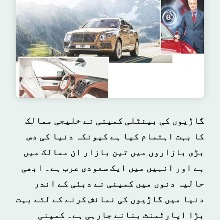
گاڑیوں کی بینٹلی کمپنی نے خلیجی ممالک
کا بہت اہتمام کیا ہے کیونکہ دنیا کی دس
بڑی بازاروں میں تین بازار ان ممالک میں
ہے اور انہیں میں ایک سعودی عرب ہے۔ ابھی
حالیہ دنوں میں کمپنی نے دبئی کے اندر
دنیا میں گاڑیوں کی نمائش کرنے کے لئے بہت
بڑا اپارٹمنٹ بنانے جارہی ہے۔ کمپنی