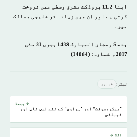
اپنا 11.2 پروڈکٹ مشرق وسطی میں فروخت
کرتی ہے اور ان میں زیادہ تر خلیجی ممالک
میں۔
بدھ 5 رمضان المبارک 1438 ہجری­
31
مئی
2017ء شمارہ: (14064)
ٹیگز:
خبريں
← پچھلا
"میکروسوفٹ” اور "ہواوی” کے نئے لیپ ٹاپ اور
ٹیبلٹس
اگلا →