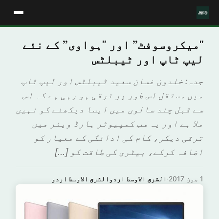
"میکروسوفٹ” اور "ہواوی” کے نئے
لیپ ٹاپ اور ٹیبلٹس
جدہ: خلدون غسان سعید ٹیبلٹس اور لیپ ٹاپ
میں مستقل اس طور پر ترقی ہو رہی ہے کہ اس
سے قبل چند سالوں میں ایسا دیکھنے کو نہیں
ملا ہے اور یہ سب کمپیوٹر ہارڈ ویئر میں
ترقی دیکر، کام کی ادائگی کے معیار کو
اضافہ کرکے، بیٹری کی طاقت کو […]
1 جون 2017
·
الشرق الاوسط اردوالشرق الاوسط اردو