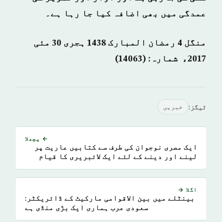
عمدگی میں بھی اضافہ کیا جا رہا ہے۔
منگل 4 رمضان المبارک 1438 ہجری­
30
مئی
2017ء شمارہ: (14063)
ٹیگز:
خبريں
← پچھلا
ایک مصری نوجوان کی طرف سے کتابیں عاریت پر
لینے اور دینے کے لئے ایک لائبریری کا قیام
اگلا →
بینٹلے میں بین الاقوامی مارکیٹ کے ڈائریکٹر:
سعودی عرب ہماری ایک بڑی منڈی ہے