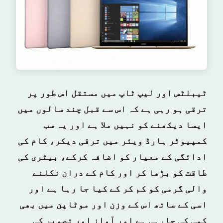
ٹیبلٹس اور لیپ ٹاپ میں مستقل اس طور پر
ترقی ہو رہی ہے کہ اس سے قبل چند سالوں میں
ایسا دیکھنے کو نہیں ملا ہے اور یہ سب
کمپیوٹر ہارڈ ویئر میں ترقی دیکر، کام کی
ادائگی کے معیار کو اضافہ کرکے، بیٹری کی
طاقت کو بڑھا کر اور کام کے دران نکلنے
والی گرمی کو کم کر کے کیا جا رہا ہے اور
اسی کے ساتھ اس کے وزن اور موٹاپن میں بھی
کمی کی جارہی ہے اور آواز اور تصویر کی