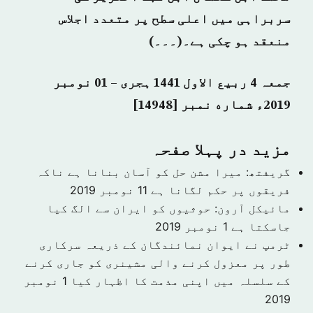
سربراہی میں اعلی سطح پر متعدد اجلاس
منعقد ہو چکی ہے۔(۔۔۔)
جمعہ 4 ربیع الاول 1441 ہجرى – 01 نومبر
2019ء شماره نمبر [14948]
مزید در پہلا صفحہ
گریفتھ: میرا مشن حل کو آسان بنانا ہے ناکہ
فریقوں پر حکم لگانا ہے
11 نومبر 2019
مائیکل آرون: حوثیوں کو ایران سے الگ کیا
جاسکتا ہے
1 نومبر 2019
ٹرمپ نے ایوان نمائندگان کے ذریعہ سرکاری
طور پر معزول کرنے والی مشینری کو جاری کرنے
کے سلسلہ میں اپنی مذمت کا اظہار کیا
1 نومبر
2019