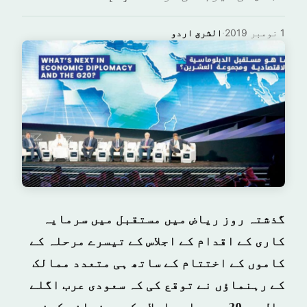
1 نومبر 2019
·
الشرق اردو
گذشتہ روز ریاض میں مستقبل میں سرمایہ
کاری کے اقدام کے اجلاس کے تیسرے مرحلہ کے
کاموں کے اختتام کے ساتھ ہی متعدد ممالک
کے رہنماؤں نے توقع کی کہ سعودی عرب اگلے