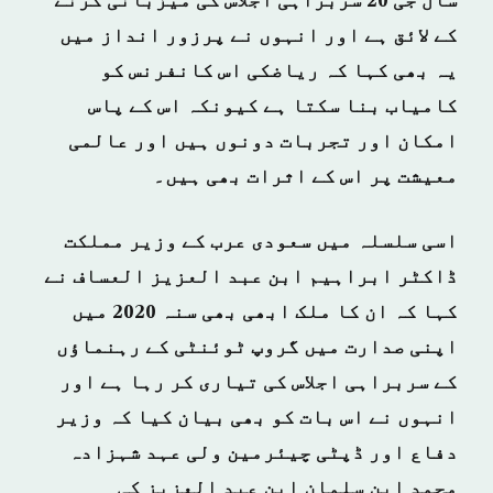
سال جی 20 سربراہی اجلاس کی میزبانی کرنے
کے لائق ہے اور انہوں نے پرزور انداز میں
یہ بھی کہا کہ ریاضکی اس کانفرنس کو
کامیاب بنا سکتا ہے کیونکہ اس کے پاس
امکان اور تجربات دونوں ہیں اور عالمی
معیشت پر اس کے اثرات بھی ہیں۔
اسی سلسلہ میں سعودی عرب کے وزیر مملکت
ڈاکٹر ابراہیم ابن عبد العزیز العساف نے
کہا کہ ان کا ملک ابھی بھی سنہ 2020 میں
اپنی صدارت میں گروپ ٹوئنٹی کے رہنماؤں
کے سربراہی اجلاس کی تیاری کر رہا ہے اور
انہوں نے اس بات کو بھی بیان کیا کہ وزیر
دفاع اور ڈپٹی چیئرمین ولی عہد شہزادہ
محمد ابن سلمان ابن عبد العزیز کی