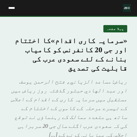
پہلا صفحہ
«سرمایہ کاری اقدام»کا اختتام
اور جی 20 کانفرنس کو کامیاب
بنانے کے لئے سعودی عرب کی
قابلیت کی تصدیق
ریاض: مساعد الزياني، فتح الرحمن يوسف
اور عبد الهادي حبتور گذشتہ روز ریاض میں
مستقبل میں سرمایہ کاری کے اقدام کے اجلاس
کے تیسرے مرحلہ کے کاموں کے اختتام کے
ساتھ ہی متعدد ممالک کے رہنماؤں نے توقع
کی کہ سعودی عرب اگلے سال جی 20 سربراہی
اجلاس کی میزبانی کرنے کے […]