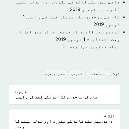
داعش میں نئے قائد کی تقرری اور بدلہ لینے
کا وعدہ
1 نومبر 2019
شام کی سرحدوں تک امریکی گشت کی واپسی
1
نومبر 2019
ترمیم شدہ قانون کے ذریعہ عراق میں قبل از
وقت انتخابات
1 نومبر 2019
تمام دیکھیں پہلا صفحہ →
ٹیگز:
پہلا صفحہ
خبريں
سعودى عرب
← پچھلا
شام کی سرحدوں تک امریکی گشت کی واپسی
اگلا →
داعش میں نئے قائد کی تقرری اور بدلہ لینے کا
وعدہ