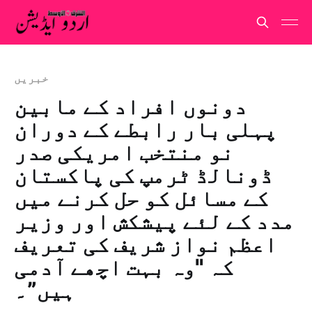
خبريں
دونوں افراد کے مابین
پہلی بار رابطے کے دوران
نو منتخب امریکی صدر
ڈونالڈ ٹرمپ کی پاکستان
کے مسائل کو حل کرنے میں
مدد کے لئے پیشکش اور وزیر
اعظم نواز شریف کی تعریف
کہ "وہ بہت اچھے آدمی
ہیں”۔