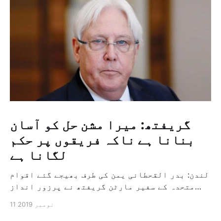
گریفتھ: میرا مشن حل کو آسان
بنانا ہے ناکہ فریقوں پر حکم
لگانا ہے
لندن: بدر القحطانی یمن کی طرف بھیجے گئے اقوام
متحدہ کے سفیر مارٹن گریفتھ نے پرزور انداز
میں کہا کہ وہ یمن میں جنگ کے خاتمہ کے لئے
11 نومبر 2019
ثالثی اور اس کشمکش کی حدبندی کرنے کے لئے ایک