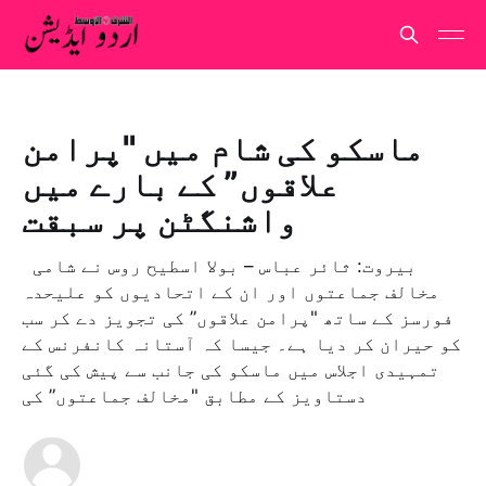
ماسکو کی شام میں "پرامن
علاقوں” کے بارے میں
واشنگٹن پر سبقت
بيروت: ثائر عباس – بولا اسطيح روس نے شامی
مخالف جماعتوں اور ان کے اتحادیوں کو علیحدہ
فورسز کے ساتھ "پرامن علاقوں” کی تجویز دے کر سب
کو حیران کر دیا ہے۔ جیسا کہ آستانہ کانفرنس کے
تمہیدی اجلاس میں ماسکو کی جانب سے پیش کی گئی
دستاویز کے مطابق "مخالف جماعتوں” کی