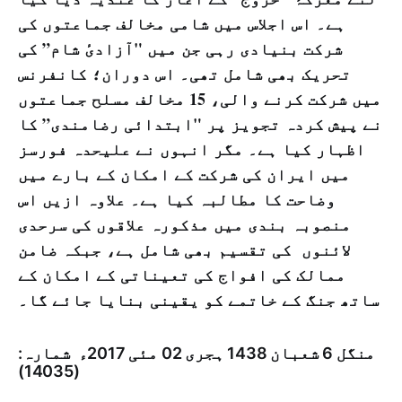
ہے۔ اس اجلاس میں شامی مخالف جماعتوں کی
شرکت بنیادی رہی جن میں "آزادیٔ شام” کی
تحریک بھی شامل تھی۔ اس دوران؛ کانفرنس
میں شرکت کرنے والی، 15 مخالف مسلح جماعتوں
نے پیش کردہ تجویز پر "ابتدائی رضامندی” کا
اظہار کیا ہے۔ مگر انہوں نے علیحدہ فورسز
میں ایران کی شرکت کے امکان کے بارے میں
وضاحت کا مطالبہ کیا ہے۔ علاوہ ازیں اس
منصوبہ بندی میں مذکورہ علاقوں کی سرحدی
لائنوں کی تقسیم بھی شامل ہے، جبکہ ضامن
ممالک کی افواج کی تعیناتی کے امکان کے
ساتھ جنگ کے خاتمے کو یقینی بنایا جائے گا۔
منگل 6 شعبان 1438 ہجری­ 02 مئی 2017ء شمارہ:
(14035)