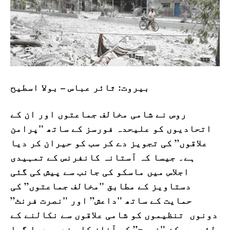
بيروت: ثائر عباس – بولا اسطيح
روس نے شامی مخالف جماعتوں اور ان کے
اتحادیوں کو علیحدہ فورسز کے ساتھ "پرامن
علاقوں” کی تجویز دے کر سب کو حیران کر دیا
ہے۔ جیسا کہ آستانہ کانفرنس کے تمہیدی
اجلاس میں ماسکو کی جانب سے پیش کی گئی
دستاویز کے مطابق "مخالف جماعتوں” کی
حمایت کے ساتھ "داعش” اور "نصرت فرنٹ”
دونوں تنظیموں کو شامی علاقوں سے نکالنے کے
لئے معرکۂ "خروج” کے آغاز کا عندیہ دیا گیا