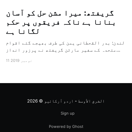
گریفتھ: میرا مشن حل کو آسان
بنانا ہے ناکہ فریقوں پر حکم
لگانا ہے
لندن: بدر القحطانی یمن کی طرف بھیجے گئے اقوام
متحدہ کے سفیر مارٹن گریفتھ نے پرزور انداز
میں کہا کہ وہ یمن میں جنگ کے خاتمہ کے لئے
11 نومبر 2019
ثالثی اور اس کشمکش کی حدبندی کرنے کے لئے ایک
وسیع معاہدہ کرنے کے سلسلہ میں مدد کرنے کا
کردار ادا کر رہے ہیں […]
الشرق الأوسط - اردو آرکائیو
© 2026
Sign up
Powered by Ghost