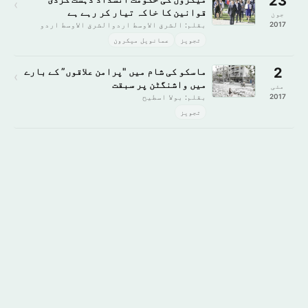
23
›
قوانین کا خاکہ تیار کر رہے ہے
جون
2017
بقلم: الشرق الاوسط اردوالشرق الاوسط اردو
تجویز
عمانویل میکرون
2
ماسکو کی شام میں "پرامن علاقوں” کے بارے
›
میں واشنگٹن پر سبقت
مئی
2017
بقلم: بولا اسطیح
تجویز