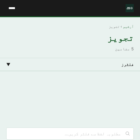
آرشیو
› تجویز
تجویز
5 مضامین
فلٹرز
▼