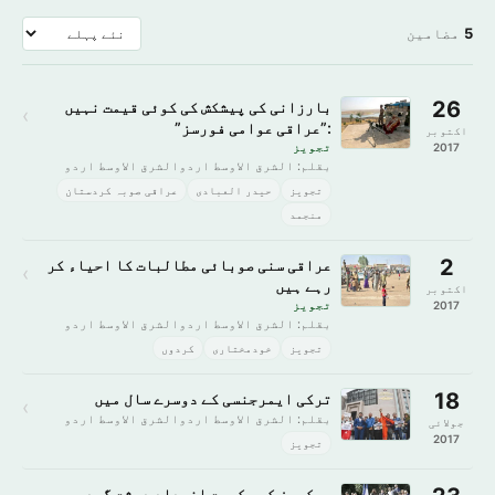
5
مضامین
26
بارزانی کی پیشکش کی کوئی قیمت نہیں
›
:”عراقی عوامی فورسز”
اکتوبر
2017
تجویز
بقلم: الشرق الاوسط اردوالشرق الاوسط اردو
تجویز
حیدر العبادی
عراقی صوبہ کردستان
منجمد
2
عراقی سنی صوبائی مطالبات کا احیاء کر
›
رہے ہیں
اکتوبر
2017
تجویز
بقلم: الشرق الاوسط اردوالشرق الاوسط اردو
تجویز
خودمختاری
کردوں
18
ترکی ایمرجنسی کے دوسرے سال میں
›
بقلم: الشرق الاوسط اردوالشرق الاوسط اردو
جولائی
2017
تجویز
میکرون کی حکومت انسداد دہشت گردی