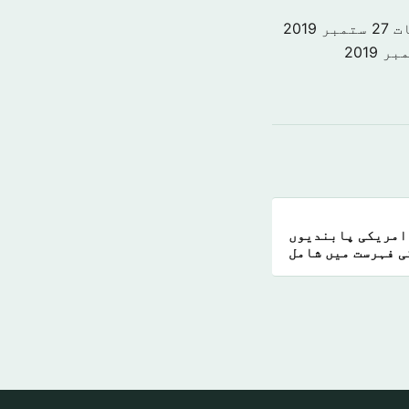
ت
27 ستمبر 2019
 امریکی پابندیوں
ی فہرست میں شامل