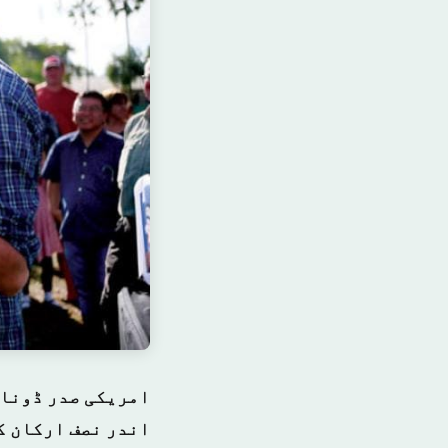
امریکی صدر ڈونال
اندر نصف ارکان ک