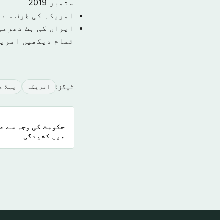
ستمبر 2019
امریکہ کی طرف سے 
ایران کی ہٹ دھرمی 
تمام دیکھیں امري
ٹیگز:
امريكہ
پہلا 
حکومت کی وجہ سے ع
میں کشیدگی