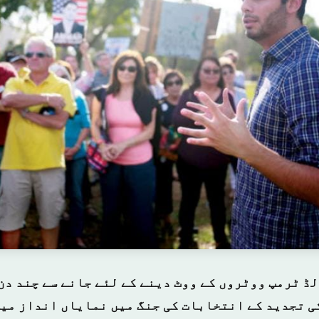
ڈ ٹرمپ ووٹروں کے ووٹ دینے کے لئے جانے سے چند دن
ی تجدید کے انتخابات کی جنگ میں نمایاں انداز میں