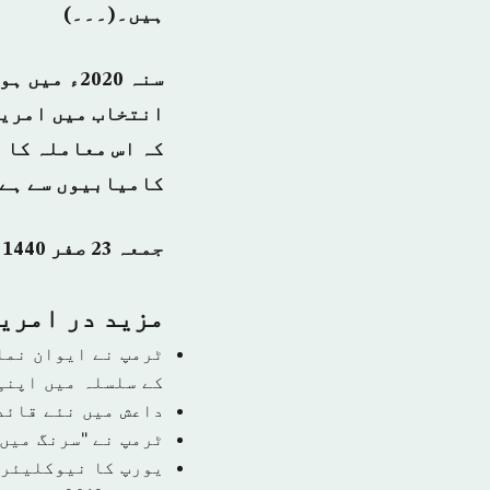
ہیں۔(۔۔۔)
سنہ 2020ء
انتخاب میں امریک
کہ اس معاملہ کا 
کامیابیوں سے ہے
جمعہ 23 صفر 1440 ہجری – 02 نومبر 2018 ء – شمارہ نمبر [14585]
مزید در امري
ٹرمپ نے ایوان نما
کے سلسلہ میں اپنی
داعش میں نئے قائد
ٹرمپ نے "سرنگ میں 
یورپ کا نیوکلیئر 