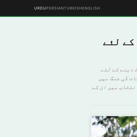
URDU
PERSIAN
TURKISH
ENGLISH
کے لئے
 دینے کے لئے
ات کی جنگ میں
ہ 2020ء میں ہونے والے انتخاب میں ان کے