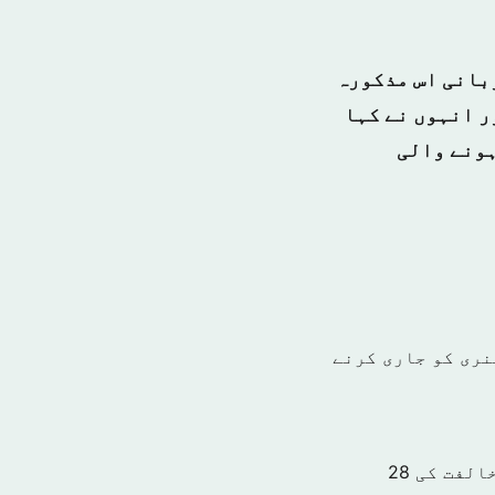
 زبانی اس مذکورہ
ر انہوں نے کہا
ہونے والی
نری کو جاری کرنے
الفت کی
28