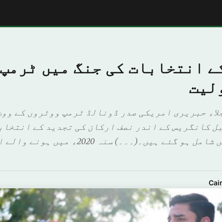
ے انتخابات کی جنگ میں ٹرمپ 
لیت
جلاء حبریری امریکی صدر ڈونالڈ ٹرمپ ووٹروں کے ووٹ
بل کانگریس کے اندر نصف ارکان کی تجدید کے انتخاب
نمایاں انداز میں شامل ہو گئے ہیں۔(۔۔۔) سن
Cai