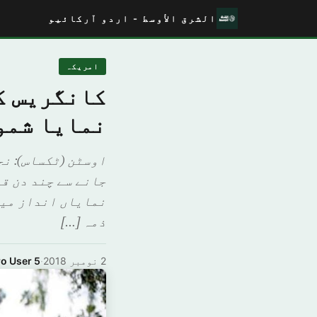
الشرق الأوسط - اردو آرکائیو
امريكہ
کانگریس ک
نمایا شمو
اوسٹن (ٹکساس): ن
جانے سے چند دن ق
ذمہ […]
2 نومبر 2018
·
ro User 5