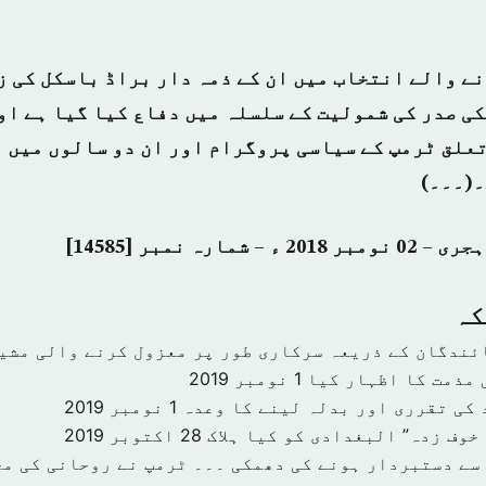
 میں ہونے والے انتخاب میں ان کے ذمہ دار براڈ باسکل کی
ی صدر کی شمولیت کے سلسلہ میں دفاع کیا گیا ہے او
تعلق ٹرمپ کے سیاسی پروگرام اور ان دو سالوں میں 
۔(۔۔۔)
كہ
ئندگان کے ذریعہ سرکاری طور پر معزول کرنے والی مشی
 مذمت کا اظہار کیا
1 نومبر 2019
 کی تقرری اور بدلہ لینے کا وعدہ
1 نومبر 2019
خوف زدہ” البغدادی کو کیا ہلاک
28 اکتوبر 2019
سے دستبردار ہونے کی دھمکی ۔۔۔ ٹرمپ نے روحانی کی مخ