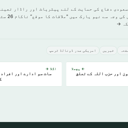
سعودی دفاع کی حمایت کے لئے پیٹریاٹ اور راڈار تعینا
کی وجہ سے نیو یارک میں "ملاقات کا موقع” ناکام
26 ستمبر 2019
كہ →
صفحہ
خبريں
امریکی صدر ڈونالڈ ٹرمپ
← پچھلا
اگلا →
ون اور حزب اللہ کے تعلق
سات سو ادارے اور افراد
ک