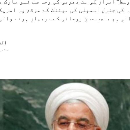
وسط” ایران کی ہٹ دھرمی کی وجہ سے نیو یارک م
 کی جنرل اسمبلی کی میٹنگ کے موقع پر امریک
نی ہم منصب حسن روحانی کے درمیان ہونے والی
الش
26 ستمبر 