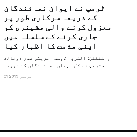
ٹرمپ نے ایوان نمائندگان
کے ذریعہ سرکاری طور پر
معزول کرنے والی مشینری کو
جاری کرنے کے سلسلہ میں
اپنی مذمت کا اظہار کیا
واشنگٹن: الشرق الاوسط امریکی صدر ڈونالڈ
ٹرمپ نے کل ایوان نمائندگان کے ذریعہ
سرکاری طور پر معزول کرنے والی مشینری کو
01 نومبر 2019
جاری کرنے کے سلسلہ میں اپنی مذمت کا
اظہار کیا ہے اور کہا ہے کہ امریکی تاریخ
کی سب سے بڑی سیاسی بائکاٹ کی مہم ہے۔
وائٹ ہاؤس […]