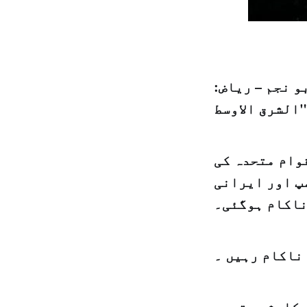
و نجم – ریاض:
وام متحدہ کی
پ اور ایرانی
ناکام ہوگئی۔
ناکام رہیں ۔
 کاوشیں تھیں