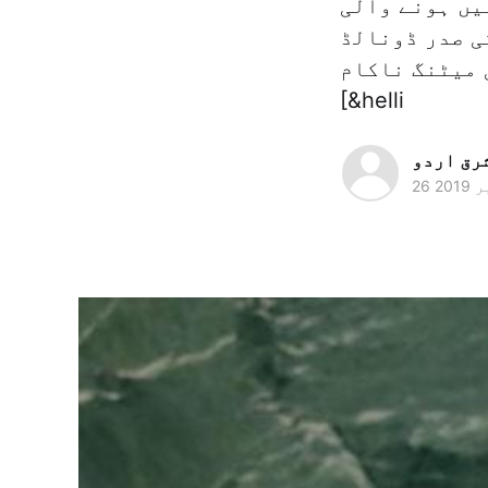
یں ہونے والی
ی صدر ڈونالڈ
 میٹنگ ناکام
[&helli
رق اردو
2019