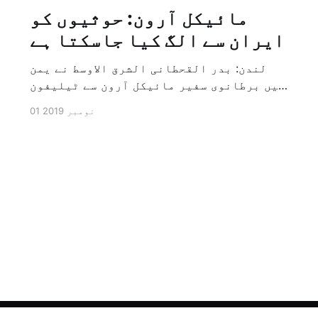
مائیکل آرون: حوثیوں کو
ایران سے الگ کیا جاسکتا ہے
لندن: بدر القحطانی الشرق الاوسط نے یمن
میں برطانوی سفیر مائیکل آرون سے ٹیلیفون
پر ہونے والے انٹرویو کے دوران سوال کیا
01 نومبر 2019
کہ کیا ایران کو حوثیوں سے الگ کیا جاسکتا
ہے؟ تو انہوں نے جواب کے طور پر کہا کہ ہاں
کیا جا سکتا ہے اور انہوں نے یہ بھی کہا
[…]