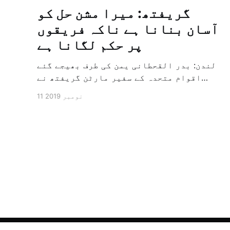
گریفتھ: میرا مشن حل کو
آسان بنانا ہے ناکہ فریقوں
پر حکم لگانا ہے
لندن: بدر القحطانی یمن کی طرف بھیجے گئے
اقوام متحدہ کے سفیر مارٹن گریفتھ نے
پرزور انداز میں کہا کہ وہ یمن میں جنگ کے
11 نومبر 2019
خاتمہ کے لئے ثالثی اور اس کشمکش کی
حدبندی کرنے کے لئے ایک وسیع معاہدہ کرنے
کے سلسلہ میں مدد کرنے کا کردار ادا کر
رہے ہیں […]