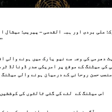
: علی بردی اور ہبہ القدسی – پیریس: میشال اب
"الشرق الاوسط”
ٹ دھرمی کی وجہ سے نیو یارک میں ہونے والی اق
 کی میٹنگ کے موقع پر امریکی صدر ڈونالڈ ٹرم
منصب حسن روحانی کے درمیان ہونے والی میٹنگ 
اس میٹنگ کے لئے کی گئی ثالثوں کی کوششیں 
 سب سے آگے فرانسیسی صدر ایمانویل میکرون کی