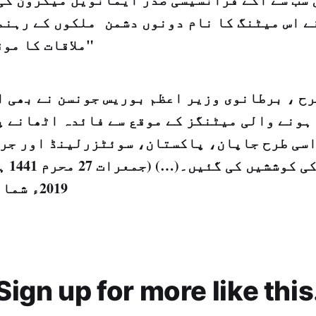
ے اس میٹنگ کا نام دونوں دشمن ملکوں کے رہنم
"ملاقات کا مو
ح ، برطانوی وزیر اعظم بوریس جونسن نے بھی ا
ہونے والی میٹنگز کے موقع سے فائدہ اٹھانے پ
اسی طرح جاپان، پاکستان، سوئٹزرلینڈ اور جرم
2019ء شماره نمبر 14912)
Sign up for more like this