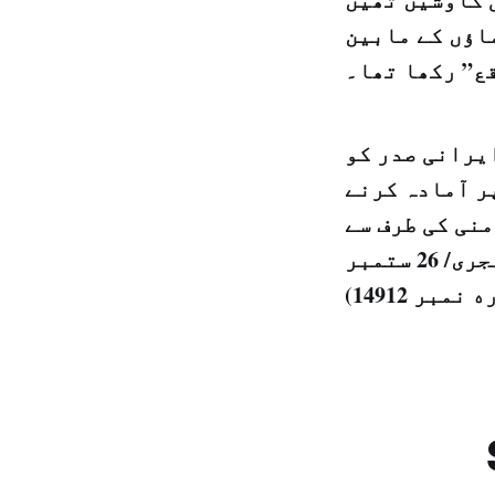
اؤں کے مابین
قع” رکھا تھا۔
یرانی صدر کو
ر آمادہ کرنے
نی کی طرف سے
بھی اس طرح کی کوششیں کی گئیں۔(…) (جمعرات 27 محرم 1441 ہجرى/ 26 ستمبر