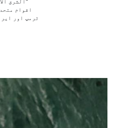
"الشرق الا
اقوام متحدہ
ٹرمپ اور ایرا