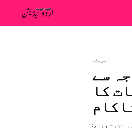
امريكہ
جہ سے
ات کا
اکام
و نجم – ریاض: