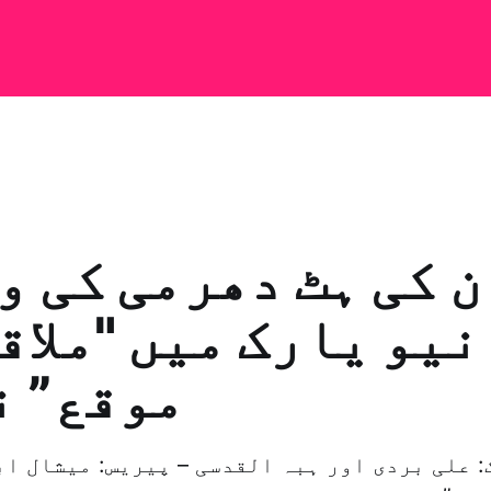
 کی ہٹ دھرمی کی و
نیو یارک میں "ملاق
موقع” ن
 علی بردی اور ہبہ القدسی – پیریس: میشال اب