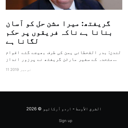
گریفتھ: میرا مشن حل کو آسان
بنانا ہے ناکہ فریقوں پر حکم
لگانا ہے
لندن: بدر القحطانی یمن کی طرف بھیجے گئے اقوام
متحدہ کے سفیر مارٹن گریفتھ نے پرزور انداز
میں کہا کہ وہ یمن میں جنگ کے خاتمہ کے لئے
11 نومبر 2019
ثالثی اور اس کشمکش کی حدبندی کرنے کے لئے ایک
وسیع معاہدہ کرنے کے سلسلہ میں مدد کرنے کا
کردار ادا کر رہے ہیں […]
الشرق الأوسط - اردو آرکائیو
© 2026
Sign up