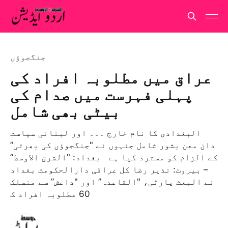
جنگجوؤں
عراق میں مطلوبہ افراد کی
پہلی فہرست میں صدام کی
بیٹی بھی شامل
البغدادی کا نام خارج ۔۔۔ اور لبنانی سیاست
دان معن بشور شامل جنہوں نے "جنگجوؤں کی بھرتی”
کے الزام کو مسترد کیا ہے بغداد: "الشرق الاوسط”
– بیروت: نذیر رضا کل عراقی دارالحکومت بغداد
نے البعث پارٹی، "القاعدہ” اور "داعش” سے منسلک
60 مطلوبہ افراد ک