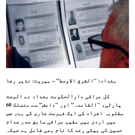
بغداد: "الشرق الاوسط” – بیروت: نذیر رضا
کل عراقی دارالحکومت بغداد نے البعث
پارٹی، "القاعدہ” اور "داعش” سے منسلک 60
مطلوبہ افراد کی ایک فہرست جاری کی ہے، جس
میں اردن میں مقیم عراقی سابق صدر صدام
حسین کی بیٹی رغد کا نام بھی شامل ہے جبکہ