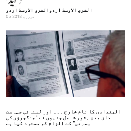
الشرق الاوسط اردوالشرق الاوسط اردو
05 فروری 2018
البغدادی کا نام خارج ۔۔۔ اور لبنانی سیاست
دان معن بشور شامل جنہوں نے "جنگجوؤں کی
بھرتی” کے الزام کو مسترد کیا ہے