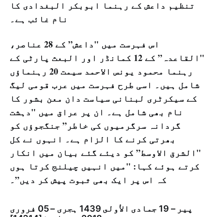
تنظیم داعش کے رہنما ابوبکر البغدادی کا
نام غائب ہے۔
اس فہرست میں "داعش” کے 28 عناصر،
"القاعدہ” کے 12 کمانڈر اور البعث پارٹی کے
رہنما محمود یونس الاحمد سیمت 20 رہنماؤں
شامل ہیں۔ اسی طرح فہرست میں عرب قومی لیگ
کے سیکرٹری لبنانی سیاست دان معن بشور کا
نام بھی شامل ہے۔ ان پر عراق میں "دہشت
گردانہ سرگرمیوں کی خاطر” جنگجوؤں کو
بھرتی کرنے کا الزام ہے۔ انہوں نے کل
"الشرق الاوسط” کو دیئے گئے بیان میں انکار
کرتے ہوئے کہا: "میں انہیں چیلنج کرتا ہوں
کہ اس پر ایک بھی ثبوت پیش کر دیں”۔
پیر – 19 جمادى الأولى 1439 ہجری – 05 فروری