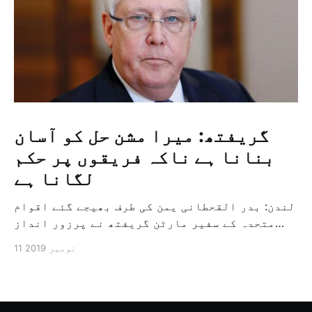
گریفتھ: میرا مشن حل کو آسان
بنانا ہے ناکہ فریقوں پر حکم
لگانا ہے
لندن: بدر القحطانی یمن کی طرف بھیجے گئے اقوام
متحدہ کے سفیر مارٹن گریفتھ نے پرزور انداز
میں کہا کہ وہ یمن میں جنگ کے خاتمہ کے لئے
11 نومبر 2019
ثالثی اور اس کشمکش کی حدبندی کرنے کے لئے ایک
وسیع معاہدہ کرنے کے سلسلہ میں مدد کرنے کا
کردار ادا کر رہے ہیں […]