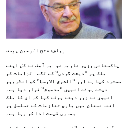
ریاض: فتح الرحمن یوسف
پاکستانی وزیر خارجہ خواجہ آصف نے کل اپنے
ملک پر "دہشت گردی” کے لگے الزامات کو
مسترد کیا ہے اور "الشرق الاوسط” کو انٹرویو
دیتے ہوئے انہیں "مذموم” قرار دیا ہے۔
انہوں نے زور دیتے ہوئے کہا کہ ان کا ملک
افغانستان میں جاری تنازعات کے تسلسل پر
بھاری قیمت ادا کر رہا ہے۔