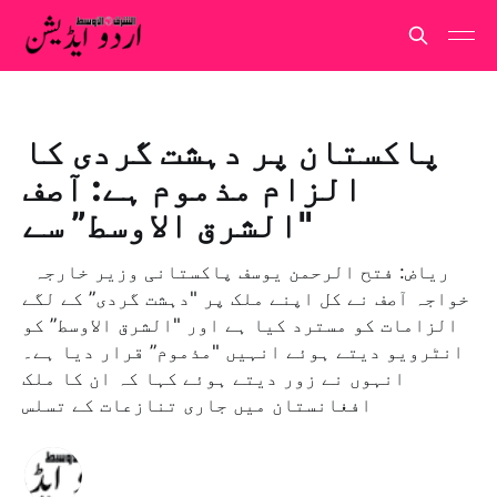
پاکستان پر دہشت گردی کا
الزام مذموم ہے: آصف
"الشرق الاوسط” سے
ریاض: فتح الرحمن یوسف پاکستانی وزیر خارجہ
خواجہ آصف نے کل اپنے ملک پر "دہشت گردی” کے لگے
الزامات کو مسترد کیا ہے اور "الشرق الاوسط” کو
انٹرویو دیتے ہوئے انہیں "مذموم” قرار دیا ہے۔
انہوں نے زور دیتے ہوئے کہا کہ ان کا ملک
افغانستان میں جاری تنازعات کے تسلس