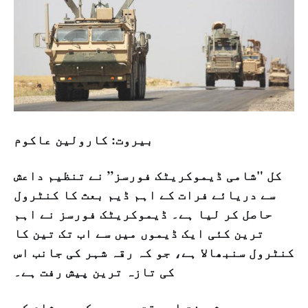
بيروت: كارولين عاكوم
کل "شامی ڈیموکریٹک فورسز” نے تنظیم داعش
سے دریائے فرات کے اہم ڈیم بعث کا کنٹرول
حاصل کر لیا ہے۔ ڈیموکریٹک فورسز نے اہم
ترین کئی ایک ڈیموں میں سے اب تک تین کا
کنٹرول سنبھالا ہے، جو کہ رقہ شہر کی جانب اس
کی تازہ ترین پیش رفت ہے۔
یہ پیش رفت اس وقت میں ہے کہ جب شام کی