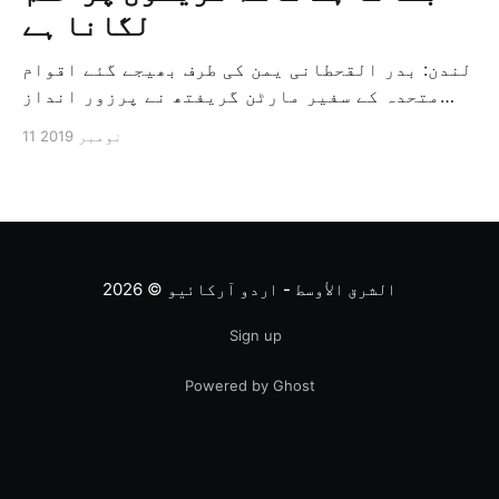
لگانا ہے
لندن: بدر القحطانی یمن کی طرف بھیجے گئے اقوام
متحدہ کے سفیر مارٹن گریفتھ نے پرزور انداز
میں کہا کہ وہ یمن میں جنگ کے خاتمہ کے لئے
11 نومبر 2019
ثالثی اور اس کشمکش کی حدبندی کرنے کے لئے ایک
وسیع معاہدہ کرنے کے سلسلہ میں مدد کرنے کا
کردار ادا کر رہے ہیں […]
الشرق الأوسط - اردو آرکائیو
© 2026
Sign up
Powered by Ghost