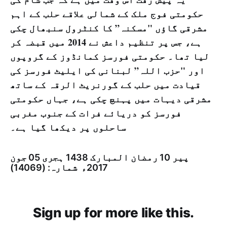
حکومتی فوج ملک کے شمالی علاقے حلب کے اہم
مشرقی گاؤں "مسکنہ” کا کنٹرول سنبھال چکی
ہے، جس پر تنظیم داعش نے 2014 میں قبضہ کر
لیا تھا۔ حکومتی فورسز کمانڈوز کے گروپوں
اور "حزب اللہ” لبنانی کی ایلیٹ فورسز کی
قیادت میں حلب کے گورنریٹ الرقہ کے ساتھ
مشرقی دیہات میں پہنچ چکی ہے، جہاں حکومتی
فورسز کو دریائے فرات کے جنوب مغربی
ساحلوں پر دیکھا گیا ہے۔
پیر 10 رمضان المبارک 1438 ہجری­ 05 جون
2017ء شمارہ: (14069)
Sign up for more like this.