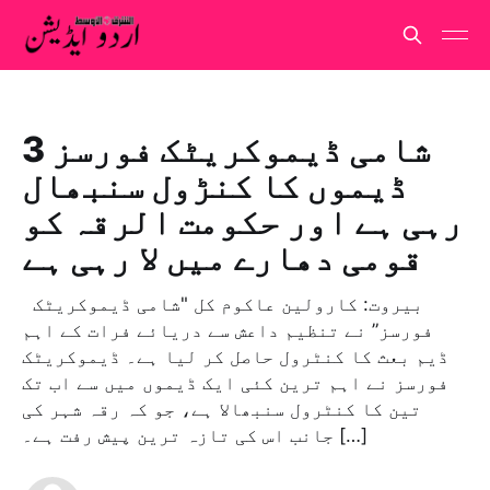
شامی ڈیموکریٹک فورسز 3
ڈیموں کا کنڑول سنبھال
رہی ہے اور حکومت الرقہ کو
قومی دھارے میں لا رہی ہے
بيروت: كارولين عاكوم کل "شامی ڈیموکریٹک
فورسز” نے تنظیم داعش سے دریائے فرات کے اہم
ڈیم بعث کا کنٹرول حاصل کر لیا ہے۔ ڈیموکریٹک
فورسز نے اہم ترین کئی ایک ڈیموں میں سے اب تک
تین کا کنٹرول سنبھالا ہے، جو کہ رقہ شہر کی
جانب اس کی تازہ ترین پیش رفت ہے۔ […]