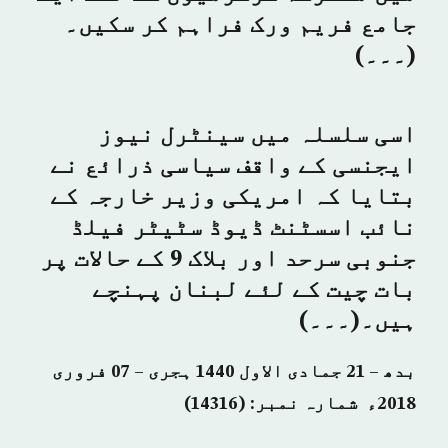
جامع فریم ورک فراہم کر سکیں۔
(۔۔۔)
اسی سلسلہ میں سینٹرل نیوز
ایجنسی کے واقف سیاسی ذرائع نے
بتایا کہ امریکی وزیر خارجہ کے
نائب اسسٹنٹ ڈیوڈ سٹیٹر فیلڈ
جنوبی سرحد اور بلاک 9 کے حالات پر
بات چیت کے لئے لبنان پہنچے
ہیں۔(۔۔۔)
بدھ – 21 جمادی الاول 1440 ہجری – 07 فروری
2018ء شمارہ نمبر: (14316)