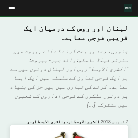
لبنان اور روس کے درمیان ایک
قریبی فوجی معاہدہ
جنوبی سرحد پر بحث کرنے کے لئے بیروت میں
سٹرٹر فیلڈ ماسكو: رائد جبر- بيروت:
"الشرق الاوسط” روس اور لبنان دونوں میں سے
ہر ایک فوجی تعاون کے سلسلہ میں ایک ایسا
معاہدہ کرنے کی تیاری میں ہیں جن کی بنیاد
پر دونوں ملکوں کے فوجی اداروں کے شعبوں
میں مشترکہ […]
7 فروری 2018
·
الشرق الاوسط اردوالشرق الاوسط اردو