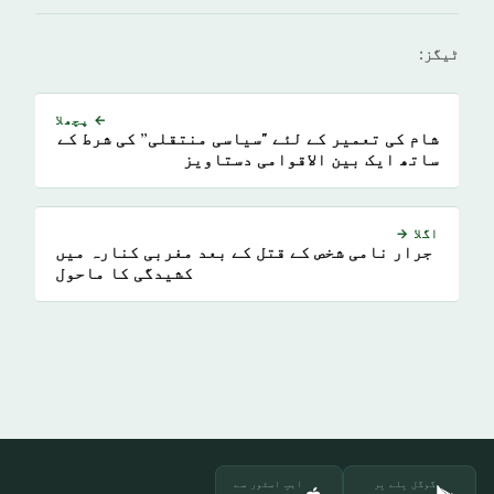
ٹیگز:
← پچھلا
شام کی تعمیر کے لئے "سیاسی منتقلی” کی شرط کے
ساتھ ایک بین الاقوامی دستاویز
اگلا →
جرار نامی شخص کے قتل کے بعد مغربی کنارہ میں
کشیدگی کا ماحول
گوگل پلے پر
ایپ اسٹور سے