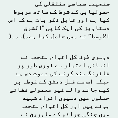
سنجیدہ سیاسی منتقلی کی
حصولیابی کے شرط کے ساتھ مربوط
کیا ہے اور قابل ذکر بات ہے کہ اس
دستاویز کی ایک کاپی "الشرق
الاوسط” نے بھی حاصل کیا ہے۔)۔۔۔(
دوسری طرف کل اقوام متحدہ نے
انسانی اعتبار سے فوری طور پر
فائرنگ بند کرنے کی دعوت دی ہے
جبکہ اس سے قبل دمشق کے غوطہ پر
کیے جانے والے غیر معمولی فضائی
حملوں میں دسیوں افراد شہید
ہوئے ییں اور کل اقوام متحدہ
میں جنگی جرائم کے ماہرین نے