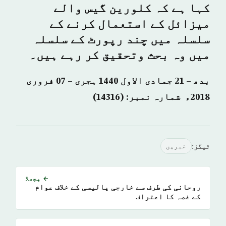
کہا ہے کہ کلورین گیس والے
میزائل کے استعمال کرنے کے
سلسلہ میں چند رپورٹ کے سلسلہ
میں وہ بحث وتحقیق کر رہے ہیں۔
بدھ – 21 جمادی الاول 1440 ہجری – 07 فروری
2018ء شمارہ نمبر: (14316)
ٹیگز:
خبريں
← پچھلا
روحانی کی طرف سے خارجی پالیسی کے خلاف عوام
کے غصہ کا اعتراف