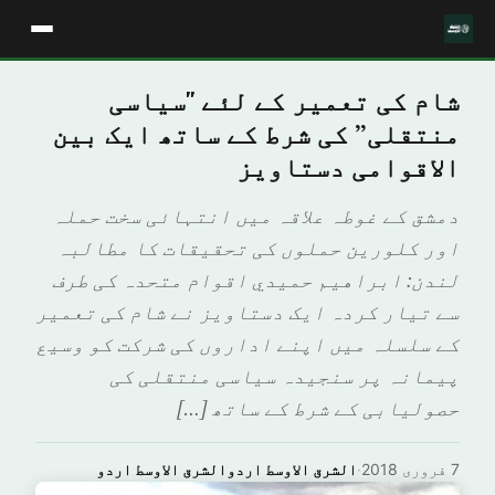
شام کی تعمیر کے لئے "سیاسی
منتقلی” کی شرط کے ساتھ ایک بین
الاقوامی دستاویز
دمشق کے غوطہ علاقہ میں انتہائی سخت حملہ
اور کلورین حملوں کی تحقیقات کا مطالبہ
لندن: ابراهيم حميدي اقوام متحدہ کی طرف
سے تیار کردہ ایک دستاویز نے شام کی تعمیر
کے سلسلہ میں اپنے اداروں کی شرکت کو وسیع
پیمانہ پر سنجیدہ سیاسی منتقلی کی
حصولیابی کے شرط کے ساتھ […]
7 فروری 2018
·
الشرق الاوسط اردوالشرق الاوسط اردو