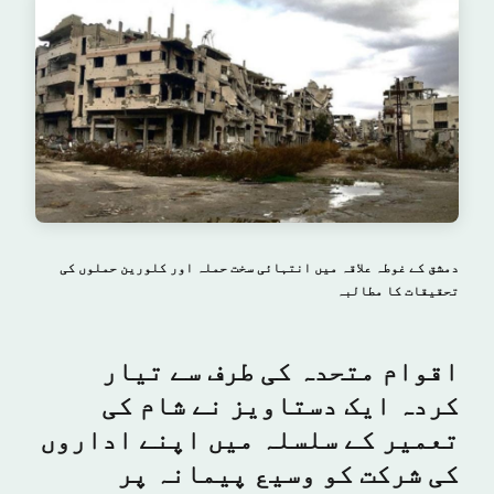
دمشق کے غوطہ علاقہ میں انتہائی سخت حملہ اور کلورین حملوں کی
تحقیقات کا مطالبہ
اقوام متحدہ کی طرف سے تیار
کردہ ایک دستاویز نے شام کی
تعمیر کے سلسلہ میں اپنے اداروں
کی شرکت کو وسیع پیمانہ پر