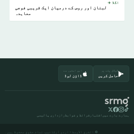
اگلا →
لبنان اور روس کے درمیان ایک قریبی فوجی
معاہدہ
گوگل پلے پر
ایپ اسٹور سے
حاصل کریں
ڈاؤن لوڈ
ہمارے بارے میں
اشتہار
شرائط و ضوابط
رازداری پالیسی
© الشرق الأوسط - اردو آرکائیو. تمام حقوق محفوظ ہیں۔