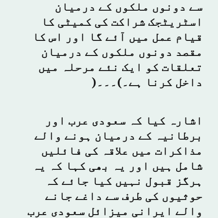
سے دونوں ملکوں کے درمیان
اسٹریٹجک شراکت کی کمیٹی کا
قیام عمل میں آئے گا اور اس کا
مقصد دونوں ملکوں کے درمیان
تعلقات کو ایک نئے مرحلہ میں
داخل کرنا ہے۔)۔۔۔(
اشارہ کیا کہ سعودی عرب اور
برطانیہ کے درمیان ہونے والے
مذاکرات میں علاقہ کی فائلیں
شامل ہیں اور یہ بھی کہا کہ یہ
ہرگز قبول نہیں کیا جائے کہ
حوثیوں کی طرف سے داغے جانے
والے ایرانی میزائل سعودی عرب