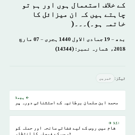
کے خلاف استعمال ہوں اور ہم تو
چاہتے ہیں کہ ان میزائل کا
خاتمہ ہو۔)۔۔۔(
بدھ – 19 جمادی الاول 1440 ہجری – 07 مارچ
2018ء شمارہ نمبر: (14344)
ٹیگز:
خبريں
← پچھلا
محمد ابن سلمان برطانیہ کے استثنائی دورہ پر
اگلا →
شام میں روس کے لیے فضائی سانحہ اور حملہ کو
ٹرمپ کے فیصلہ کا انتظار