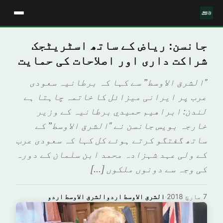
جانسن: ریاض کے ساتھ اسٹریٹجک
شراکت داری اور اصلاحات کی حمایت
"الشرق الاوسط” سے کہا کہ برطانیہ سعودی
عرب پر ایرانی میزائل کا خاتمہ چاہتا ہے
لندن: ابراهيم حميدي برطانیہ کے وزیر
خارجہ بویس جانسن نے "الشرق الاوسط” کے
ساتھ گفتگو کرتے ہوئے کل کہا کہ سعودی عرب
کے ولی عہد شہزادہ محمد ابن سلمان کے دورہ
کی وجہ سے دونوں ملکوں […]
7 مارچ 2018
·
الشرق الاوسط اردوالشرق الاوسط اردو