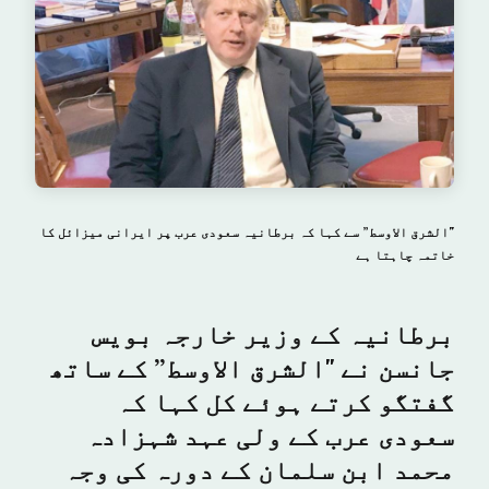
"الشرق الاوسط” سے کہا کہ برطانیہ سعودی عرب پر ایرانی میزائل کا
خاتمہ چاہتا ہے
برطانیہ کے وزیر خارجہ بویس
جانسن نے "الشرق الاوسط” کے ساتھ
گفتگو کرتے ہوئے کل کہا کہ
سعودی عرب کے ولی عہد شہزادہ
محمد ابن سلمان کے دورہ کی وجہ