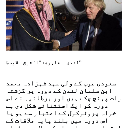
لندن ـ قاہرة: "الشرق الاوسط”
سعودی عرب کے ولی عہد شہزادہ محمد
ابن سلمان لندن کے دورہ پر گزشتہ
رات پہنچ چکے ہیں اور برطانیہ نے اس
دورہ کو ایک استثنائی شکل دی ہے
خواہ پروٹوکول کے اعتبار سے ہو یا
اس دورہ میں بلند پایہ ملاقات کے
اعتبار سے ہو اور اس کے علاوہ میڈیاء