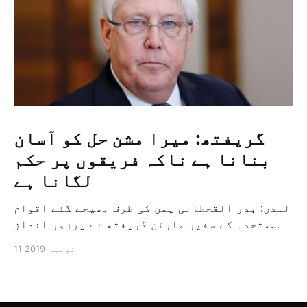
گریفتھ: میرا مشن حل کو آسان
بنانا ہے ناکہ فریقوں پر حکم
لگانا ہے
لندن: بدر القحطانی یمن کی طرف بھیجے گئے اقوام
متحدہ کے سفیر مارٹن گریفتھ نے پرزور انداز
میں کہا کہ وہ یمن میں جنگ کے خاتمہ کے لئے
11 نومبر 2019
ثالثی اور اس کشمکش کی حدبندی کرنے کے لئے ایک
وسیع معاہدہ کرنے کے سلسلہ میں مدد کرنے کا
کردار ادا کر رہے ہیں […]