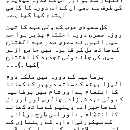
کی طرف سے بھی ان کے اس دورہ کا کافی
اہتام کیا گیا ہے۔
کل سعودی عرب کے ولی عہد کا تین
روزہ مصری دورہ اختتام پذیر ہوا جس
میں انہوں نے مصری صدر عبد الفتاح
کے ساتھ مل کر قاہرہ میں جامع ازہر
میں کی جانے ولی تجدید کا افتتاح
کیا۔)۔۔۔(
برطانیہ کے دورہ میں ملکہ دوم
الیزا بیتھ کے ساتھ دوپہر کے کھانا
کا انتظام ہے اور شام میں برطانیہ
کے ولی عہد شہزادہ چالرس اور اور ان
کے صاحبزادہ ویلیم کے ساتھ کھانے
کا انتظام ہے اور اسی طرح برطانیہ
کے سیکورٹی ادارہ کے رہنماؤں کے
ساتھ بھی ملاقات ہوگی اور اس کے علاوہ