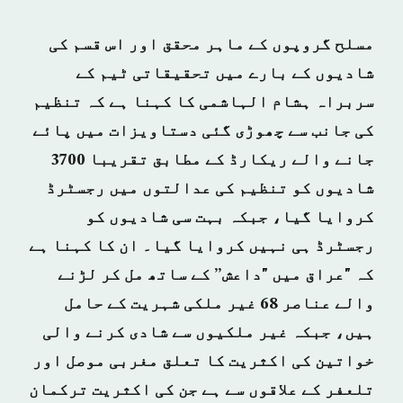
مسلح گروپوں کے ماہر محقق اور اس قسم کی
شادیوں کے بارے میں تحقیقاتی ٹیم کے
سربراہ ہشام الہاشمی کا کہنا ہے کہ تنظیم
کی جانب سے چھوڑی گئی دستاویزات میں پائے
جانے والے ریکارڈ کے مطابق تقریبا 3700
شادیوں کو تنظیم کی عدالتوں میں رجسٹرڈ
کروایا گیا، جبکہ بہت سی شادیوں کو
رجسٹرڈ ہی نہیں کروایا گیا۔ ان کا کہنا ہے
کہ "عراق میں "داعش” کے ساتھ مل کر لڑنے
والے عناصر 68 غیر ملکی شہریت کے حامل
ہیں، جبکہ غیر ملکیوں سے شادی کرنے والی
خواتین کی اکثریت کا تعلق مغربی موصل اور
تلعفر کے علاقوں سے ہے جن کی اکثریت ترکمان