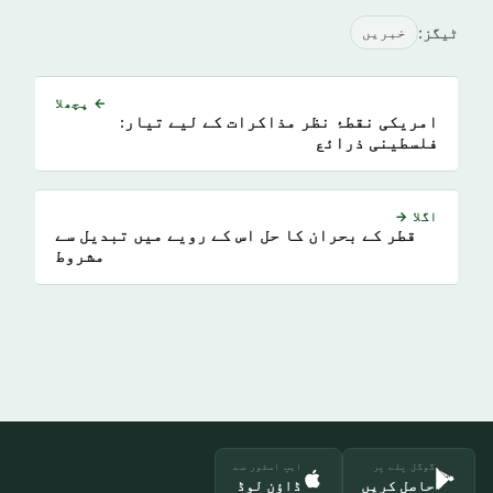
ٹیگز:
خبريں
← پچھلا
امریکی نقطۂ نظر مذاکرات کے لیے تیار:
فلسطینی ذرائع
اگلا →
قطر کے بحران کا حل اس کے رویے میں تبدیل سے
مشروط
گوگل پلے پر
ایپ اسٹور سے
حاصل کریں
ڈاؤن لوڈ