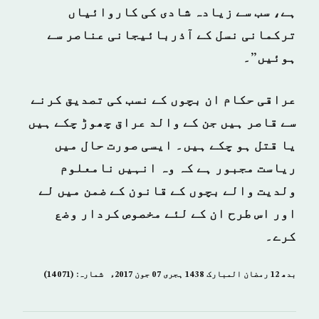
ہے، سب سے زیادہ شادی کی کاروائیاں
ترکمانی نسل کے آذربائیجانی عناصر سے
ہوئیں”۔
عراقی حکام ان بچوں کے نسب کی تصدیق کرنے
سے قاصر ہیں جن کے والد عراق چھوڑ چکے ہیں
یا قتل ہو چکے ہیں۔ ایسی صورت حال میں
ریاست مجبور ہے کہ وہ انہیں نامعلوم
ولدیت والے بچوں کے قانون کے ضمن میں لے
اور اس طرح ان کے لئے مخصوص کردار وضع
کرے۔
بدھ 12 رمضان المبارک 1438 ہجری­ 07 جون 2017ء شمارہ: (14071)