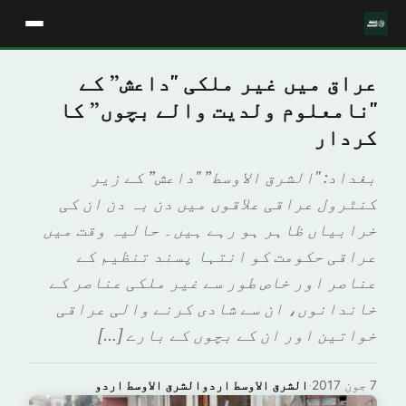
عراق میں غیر ملکی "داعش” کے
"نامعلوم ولدیت والے بچوں” کا
کردار
بغداد: "الشرق الاوسط” "داعش” کے زیر
کنٹرول عراقی علاقوں میں دن بہ دن ان کی
خرابیاں ظاہر ہو رہے ہیں۔ حالیہ وقت میں
عراقی حکومت کو انتہا پسند تنظیم کے
عناصر اور خاص طور سے غیر ملکی عناصر کے
خاندانوں، ان سے شادی کرنے والی عراقی
خواتین اور ان کے بچوں کے بارے […]
7 جون 2017
·
الشرق الاوسط اردوالشرق الاوسط اردو