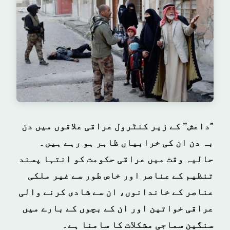
"داعش” کے زیر کنٹرول عراقی علاقوں میں دن
بہ دن ان کی خرابیاں ظاہر ہو رہے ہیں۔
حالیہ وقت میں عراقی حکومت کو انتہا پسند
تنظیم کے عناصر اور خاص طور سے غیر ملکی
عناصر کے خاندانوں، ان سے شادی کرنے والی
عراقی خواتین اور ان کے بچوں کے بارے میں
سنگین سماجی مشکلات کا سامنا ہے۔