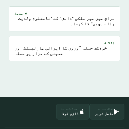
← پچھلا
عراق میں غیر ملکی "داعش” کے "نامعلوم ولدیت
والے بچوں” کا کردار
اگلا →
خودکش حملہ آوروں کا ایرانی پارلیمنٹ اور
خمینی کے مزار پر حملہ
گوگل پلے پر
ایپ اسٹور سے
حاصل کریں
ڈاؤن لوڈ