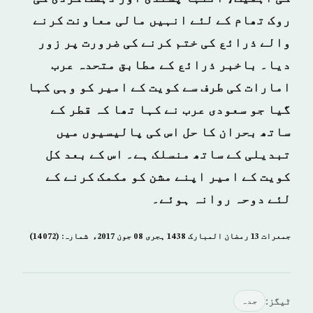
روک تھام کے لئے انہیں مالی معاونت کرنے
والے ذرائع کی ختم کرنے کی ضرورت پر زور
دیا۔ باخبر ذرائع کے مطابق متحدہ عرب
امارات کی طرف سے کویت کے امیر کو وہی کہا
گیا جو سعودی عرب نے کہا تھا کہ قطر کے
ساتھ بحران کا حل اس کی پالیسیوں میں
تبدیلی کے ساتھ منسلک ہے۔ اس کے بعد کل
کویت کے امیر اپنے مشن کو مکمک کرنے کے
لئے دوحہ روانہ ہوئے۔
جمعرات 13 رمضان المبارک 1438 ہجری­ 08 جون 2017ء شمارہ: (14072)
ٹیگز:
جدہ