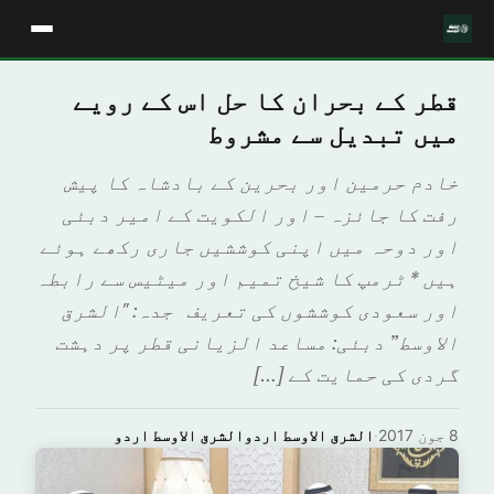
قطر کے بحران کا حل اس کے رویے
میں تبدیل سے مشروط
خادم حرمين اور بحرین کے بادشاہ کا پیش
رفت کا جائزہ – اور الكويت کے امیر دبئی
اور دوحہ میں اپنی کوششیں جاری رکھے ہوئے
ہیں * ٹرمپ کا شیخ تمیم اور میٹیس سے رابطہ
اور سعودی کوششوں کی تعریف جدہ: "الشرق
الاوسط” دبئی: مساعد الزيانی قطر پر دہشت
گردی کی حمایت کے […]
8 جون 2017
·
الشرق الاوسط اردوالشرق الاوسط اردو