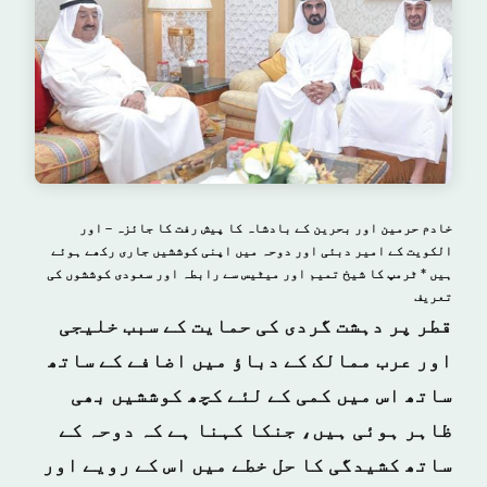
خادم حرمين اور بحرین کے بادشاہ کا پیش رفت کا جائزہ – اور
الكويت کے امیر دبئی اور دوحہ میں اپنی کوششیں جاری رکھے ہوئے
ہیں * ٹرمپ کا شیخ تمیم اور میٹیس سے رابطہ اور سعودی کوششوں کی
تعریف
قطر پر دہشت گردی کی حمایت کے سبب خلیجی
اور عرب ممالک کے دباؤ میں اضافے کے ساتھ
ساتھ اس میں کمی کے لئے کچھ کوششیں بھی
ظاہر ہوئی ہیں، جنکا کہنا ہے کہ دوحہ کے
ساتھ کشیدگی کا حل خطے میں اس کے رویے اور