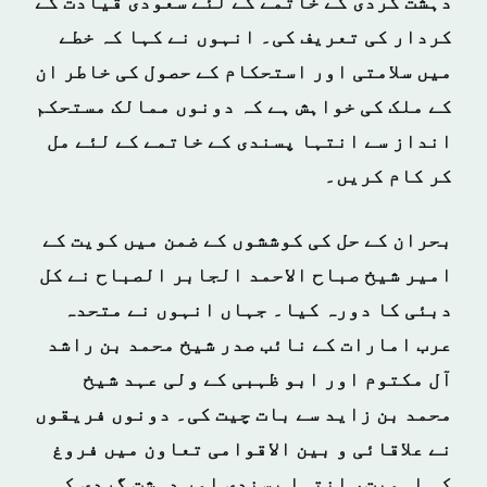
دہشت گردی کے خاتمے کے لئے سعودی قیادت کے
کردار کی تعریف کی۔ انہوں نے کہا کہ خطے
میں سلامتی اور استحکام کے حصول کی خاطر ان
کے ملک کی خواہش ہے کہ دونوں ممالک مستحکم
انداز سے انتہا پسندی کے خاتمے کے لئے مل
کر کام کریں۔
بحران کے حل کی کوششوں کے ضمن میں کویت کے
امیر شیخ صباح الاحمد الجابر الصباح نے کل
دبئی کا دورہ کیا۔ جہاں انہوں نے متحدہ
عرب امارات کے نائب صدر شیخ محمد بن راشد
آل مکتوم اور ابو ظہبی کے ولی عہد شیخ
محمد بن زاید سے بات چیت کی۔ دونوں فریقوں
نے علاقائی و بین الاقوامی تعاون میں فروغ
کی اہمیت، انتہا پسندی اور دہشت گردی کی