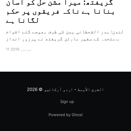
گریفتھ: میرا مشن حل کو آسان
بنانا ہے ناکہ فریقوں پر حکم
لگانا ہے
لندن: بدر القحطانی یمن کی طرف بھیجے گئے اقوام
متحدہ کے سفیر مارٹن گریفتھ نے پرزور انداز
میں کہا کہ وہ یمن میں جنگ کے خاتمہ کے لئے
11 نومبر 2019
ثالثی اور اس کشمکش کی حدبندی کرنے کے لئے ایک
وسیع معاہدہ کرنے کے سلسلہ میں مدد کرنے کا
کردار ادا کر رہے ہیں […]
الشرق الأوسط - اردو آرکائیو
© 2026
Sign up
Powered by Ghost