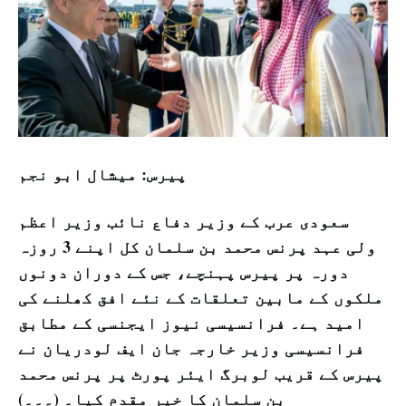
پیرس: میشال ابو نجم
سعودی عرب کے وزیر دفاع نائب وزیر اعظم
ولی عہد پرنس محمد بن سلمان کل اپنے 3 روزہ
دورہ پر پیرس پہنچے، جس کے دوران دونوں
ملکوں کے مابین تعلقات کے نئے افق کھلنے کی
امید ہے۔ فرانسیسی نیوز ایجنسی کے مطابق
فرانسیسی وزیر خارجہ جان ایف لودریان نے
پیرس کے قریب لوبرگ ایئر پورٹ پر پرنس محمد
بن سلمان کا خیر مقدم کیا۔ (۔۔۔)