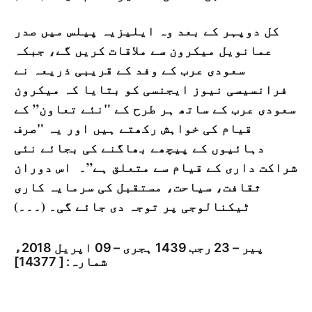
کل دوپہر کے بعد وہ ایلیزیہ پیلس میں صدر
عمانویل میکرون سے ملاقات کریں گے، جبکہ
سعودی عرب کے وفد کے قریبی ذریعہ نے
فرانسیسی نیوز ایجنسی کو بتایا کہ میکرون
سعودی عرب کے ساتھ ہر طرح کے "نئے تعاون” کے
قیام کی خواہش رکھتے ہیں اور یہ "صرف
دہائیوں کے پیچھے بھاگنے کی بجائے نئی
شراکت داری کے قیام سے متعلق ہے”۔ اس دوران
ثقافت، سیاحت، مستقبل کی سرمایہ کاری
ٹیکنالوجی پر توجہ دی جائے گی۔ (۔۔۔)
پیر – 23 رجب 1439 ہجری – 09 اپریل 2018ء
شمارہ: [ 14377]