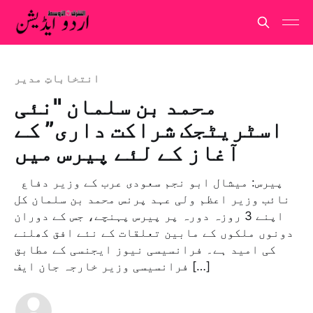
انتخاباتِ مدير
محمد بن سلمان "نئی
اسٹریٹجک شراکت داری” کے
آغاز کے لئے پیرس میں
پیرس: میشال ابو نجم سعودی عرب کے وزیر دفاع
نائب وزیر اعظم ولی عہد پرنس محمد بن سلمان کل
اپنے 3 روزہ دورہ پر پیرس پہنچے، جس کے دوران
دونوں ملکوں کے مابین تعلقات کے نئے افق کھلنے
کی امید ہے۔ فرانسیسی نیوز ایجنسی کے مطابق
فرانسیسی وزیر خارجہ جان ایف […]