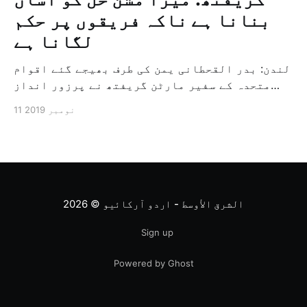
بنانا ہے ناکہ فریقوں پر حکم
لگانا ہے
لندن: بدر القحطانی یمن کی طرف بھیجے گئے اقوام
متحدہ کے سفیر مارٹن گریفتھ نے پرزور انداز
میں کہا کہ وہ یمن میں جنگ کے خاتمہ کے لئے
11 نومبر 2019
ثالثی اور اس کشمکش کی حدبندی کرنے کے لئے ایک
وسیع معاہدہ کرنے کے سلسلہ میں مدد کرنے کا
کردار ادا کر رہے ہیں […]
الشرق الأوسط - اردو آرکائیو
© 2026
Sign up
Powered by Ghost