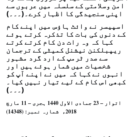
امن وسلامتی کے سلسلہ میں عربوں سے
اپنی سنجیدگی کا اظہار کرے۔(۔۔۔)
اسپیسر نے وائٹ ہاؤس میں اپنے کام
کے دنوں کی بات کا تذکرہ کرتے ہوئے
کہا کہ وہ رات دن کام کرتے کرتے
ریپبلکنن نیشنل کمیٹی کے ترجمان
سے صدر ٹرمپ کے ارد گرد مشہور
شخصیات میں شمار ہوئے ہیں اور
انہوں نے کہا کہ میں نے اپنے آپ کو
کبھی اس کام کے لیے تیار نہیں کیا۔
(۔۔۔)
اتوار – 23 جمادی الاول 1440 ہجری – 11 مارچ
2018ء شمارہ نمبر: (14348)