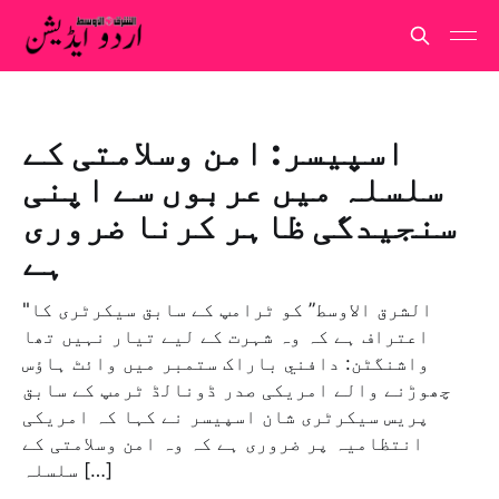
اسپیسر: امن وسلامتی کے
سلسلہ میں عربوں سے اپنی
سنجیدگی ظاہر کرنا ضروری
ہے
"الشرق الاوسط” کو ٹرامپ کے سابق سیکرٹری كا
اعتراف ہے کہ وہ شہرت کے لیے تیار نہیں تھا
واشنگٹن: دافني باراک ستمبر میں وائٹ ہاؤس
چھوڑنے والے امریکی صدر ڈونالڈ ٹرمپ کے سابق
پریس سیکرٹری شان اسپیسر نے کہا کہ امریکی
انتظامیہ پر ضروری ہے کہ وہ امن وسلامتی کے
سلسلہ […]