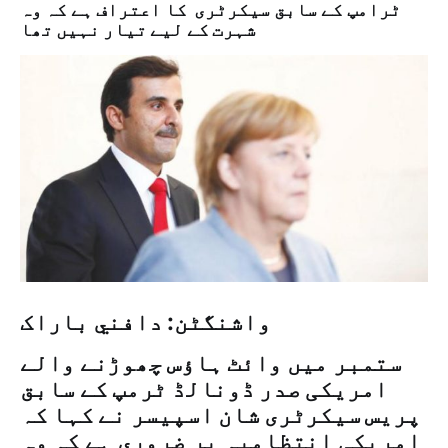
ٹرامپ کے سابق سیکرٹری كا اعتراف ہے کہ وہ
شہرت کے لیے تیار نہیں تھا
واشنگٹن: دافني باراک
ستمبر میں وائٹ ہاؤس چھوڑنے والے
امریکی صدر ڈونالڈ ٹرمپ کے سابق
پریس سیکرٹری شان اسپیسر نے کہا کہ
امریکی انتظامیہ پر ضروری ہے کہ وہ