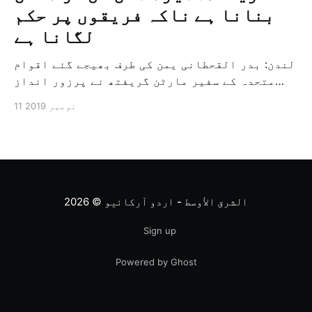
بنانا ہے ناکہ فریقوں پر حکم
لگانا ہے
لندن: بدر القحطانی یمن کی طرف بھیجے گئے اقوام
متحدہ کے سفیر مارٹن گریفتھ نے پرزور انداز
میں کہا کہ وہ یمن میں جنگ کے خاتمہ کے لئے
11 نومبر 2019
ثالثی اور اس کشمکش کی حدبندی کرنے کے لئے ایک
وسیع معاہدہ کرنے کے سلسلہ میں مدد کرنے کا
کردار ادا کر رہے ہیں […]
الشرق الأوسط - اردو آرکائیو
© 2026
Sign up
Powered by Ghost