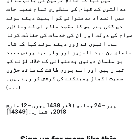
میں کہا کہ خادم حرمین کی جانب سے ان
عدالتوں کے قیام کی منظوری تمام شعبہ جات
میں انسداد بدعنوانی کو اہمیت دیتے ہوئے
دی گئی ہے، جس کا مقصد ملک، اس کے وسائل،
عوام کی دولت اور ان کی خدمات کی حفاظت کرنا
ہے۔ انہوں نے زور دیتے ہوئے کہا کہ شاہ
سلمان بن عبد العزیز اور ولی عہد پرنس محمد
بن سلمان دونوں بدعنوانی کے خلاف لڑنے کو
تیار ہیں اور اسے پوری طاقت کے ساتھ جڑوں
سمیت اکھاڑ پھینکنے کی کوشش کر رہے ہیں۔
(۔۔۔)
پیر – 24 جمادى الآخر 1439 ہجری – 12 مارچ
2018ء شمارہ: [14349]