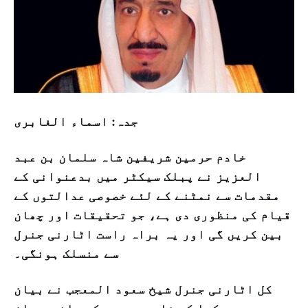
جدہ: اسماء الغابری
خادم حرمین شریفین شاہ سلمان بن عبد
العزیز نے پبلک سیکٹر میں بدعنوانی کے
مقدمات سے نمٹنے کے لئے خصوصی عدالتوں کے
قیام کی منظوری دی ہے، جو تحقیقات اور چھان
بین کریں گی اور یہ براہ راست اٹارنی جنرل
سے منسلک ہونگی۔
کل اٹارنی جنرل شیخ سعود المعجب نے بیان