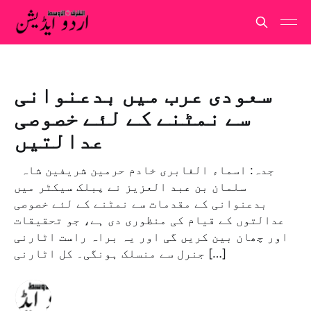
سعودی عرب میں بدعنوانی
سے نمٹنے کے لئے خصوصی
عدالتیں
جدہ: اسماء الغابری خادم حرمین شریفین شاہ
سلمان بن عبد العزیز نے پبلک سیکٹر میں
بدعنوانی کے مقدمات سے نمٹنے کے لئے خصوصی
عدالتوں کے قیام کی منظوری دی ہے، جو تحقیقات
اور چھان بین کریں گی اور یہ براہ راست اٹارنی
جنرل سے منسلک ہونگی۔ کل اٹارنی […]