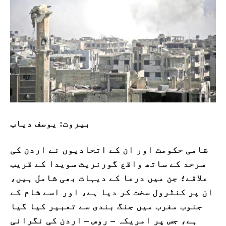
بيروت: يوسف دياب
شامی حکومت اور ان کے اتحادیوں نے اردن کی
سرحد کے ساتھ واقع گورنریٹ سویدا کے قریب
علاقے؛ جن میں درعا کے دیہات بھی شامل ہیں،
ان پر کنٹرول سخت کر دیا ہے، اور اسے شام کے
جنوب مغرب میں جنگ بندی سے تعبیر کیا گیا
ہے، جس پر امریکہ – روس – اردن کی نگرانی