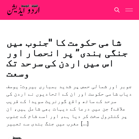
شامی حکومت کا "جنوب میں
جنگی بندی” پر انحصار اور
اس میں اردن کی سرحد تک
وسعت
جوبر اور شمالی حمص پر شدید بمباری بيروت: يوسف
دياب شامی حکومت اور ان کے اتحادیوں نے اردن کی
سرحد کے ساتھ واقع گورنریٹ سویدا کے قریب
علاقے؛ جن میں درعا کے دیہات بھی شامل ہیں، ان
پر کنٹرول سخت کر دیا ہے، اور اسے شام کے جنوب
مغرب میں جنگ بندی سے تعبیر […]