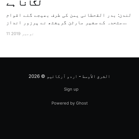
لگانا ہے
لندن: بدر القحطانی یمن کی طرف بھیجے گئے اقوام
متحدہ کے سفیر مارٹن گریفتھ نے پرزور انداز
میں کہا کہ وہ یمن میں جنگ کے خاتمہ کے لئے
11 نومبر 2019
ثالثی اور اس کشمکش کی حدبندی کرنے کے لئے ایک
وسیع معاہدہ کرنے کے سلسلہ میں مدد کرنے کا
کردار ادا کر رہے ہیں […]
الشرق الأوسط - اردو آرکائیو
© 2026
Sign up
Powered by Ghost