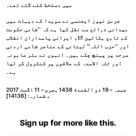
میں دستخط کئے گئے تھے۔
جرمن نیوز ایجنسی نے سویدا کے دیہات میں
میدانی ذرائع سے نقل کیا ہے کہ "شامی حکومت
کے تابع بٹالین 15، ایرانی پاسداران انقلاب
اور "حزب اللہ” لبنانی کے عناصر شامی اردنی
سرحد پر پہنچ چکے ہیں۔ انہوں نے بئر صابونہ
اور تلہ الاسدہ کے علاقوں پر کنٹرول کر لیا
ہے۔
جمعہ – 19 ذو القعدة 1438 ہجری – 11 اگست 2017
ء شمارہ: [14136]
Sign up for more like this.