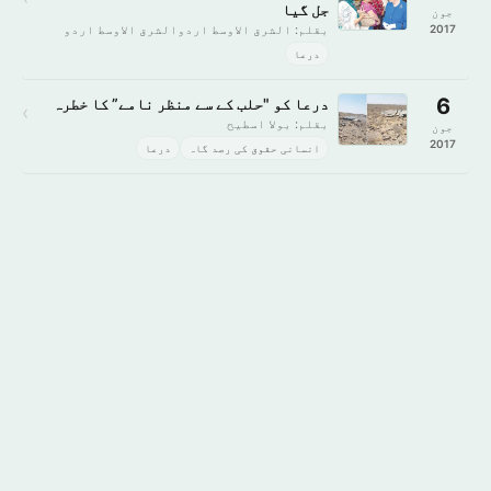
جل گیا
جون
2017
بقلم: الشرق الاوسط اردوالشرق الاوسط اردو
درعا
6
درعا کو "حلب کے سے منظر نامے” کا خطرہ
›
بقلم: بولا اسطیح
جون
2017
انسانی حقوق کی رصد گاہ
درعا