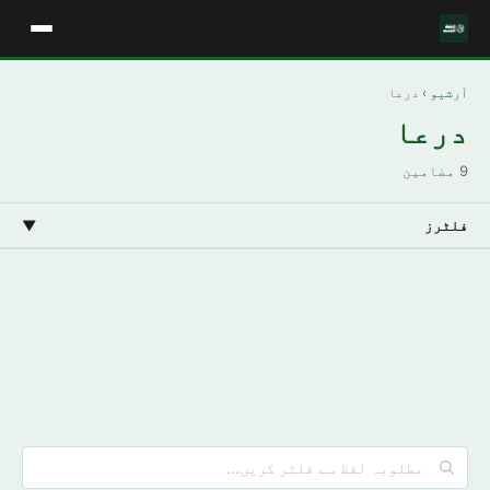
آرشیو
› درعا
درعا
9 مضامین
فلٹرز
▼