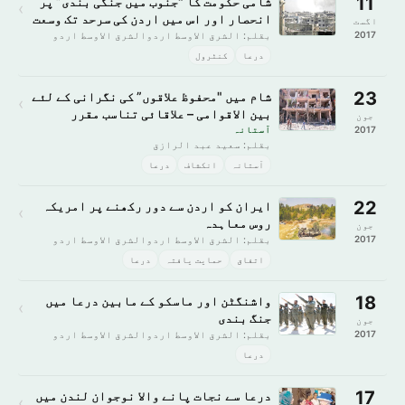
11
شامی حکومت کا "جنوب میں جنگی بندی” پر
›
انحصار اور اس میں اردن کی سرحد تک وسعت
اگست
2017
بقلم: الشرق الاوسط اردوالشرق الاوسط اردو
درعا
کنٹرول
23
شام میں "محفوظ علاقوں” کی نگرانی کے لئے
›
بین الاقوامی – علاقائی تناسب مقرر
جون
2017
آستانہ
بقلم: سعيد عبد الرازق
آستانہ
انکشاف
درعا
22
ایران کو اردن سے دور رکھنے پر امریکہ
›
روس معاہدہ
جون
2017
بقلم: الشرق الاوسط اردوالشرق الاوسط اردو
اتفاق
حمایت یافتہ
درعا
18
واشنگٹن اور ماسکو کے مابین درعا میں
›
جنگ بندی
جون
2017
بقلم: الشرق الاوسط اردوالشرق الاوسط اردو
درعا
17
درعا سے نجات پانے والا نوجوان لندن میں
›