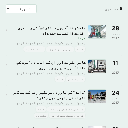
9
مضامین
28
ماسکو کا "سوچی کانفرنس” کی راہ میں
›
رکاوٹ ڈالنے سے خبردار
دسمبر
2017
درعا
بقلم: الشرق الاوسط اردوالشرق الاوسط اردو
درعا
روسی وزیر خارجہ
سیرگی لافروف
11
شامی حکومت اور ان کے اتحادی "موت کی
›
مثلث” میں جمع ہو رہے ہیں
دسمبر
2017
بقلم: الشرق الاوسط اردوالشرق الاوسط اردو
خودمختاری
درعا
24
"داعش” کی بارودی سرنگیں رقہ کے بے گھر
›
افراد کی واپسی میں رکاوٹ
اکتوبر
2017
بقلم: الشرق الاوسط اردوالشرق الاوسط اردو
انسانی حقوق کی رصد گاہ
درعا
شامی ڈیموکریٹک فورسز
کنٹرول