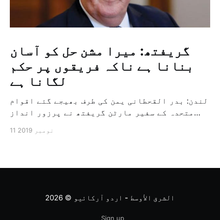
گریفتھ: میرا مشن حل کو آسان
بنانا ہے ناکہ فریقوں پر حکم
لگانا ہے
لندن: بدر القحطانی یمن کی طرف بھیجے گئے اقوام
متحدہ کے سفیر مارٹن گریفتھ نے پرزور انداز
میں کہا کہ وہ یمن میں جنگ کے خاتمہ کے لئے
11 نومبر 2019
ثالثی اور اس کشمکش کی حدبندی کرنے کے لئے ایک
وسیع معاہدہ کرنے کے سلسلہ میں مدد کرنے کا
کردار ادا کر رہے ہیں […]
الشرق الأوسط - اردو آرکائیو
© 2026
Sign up