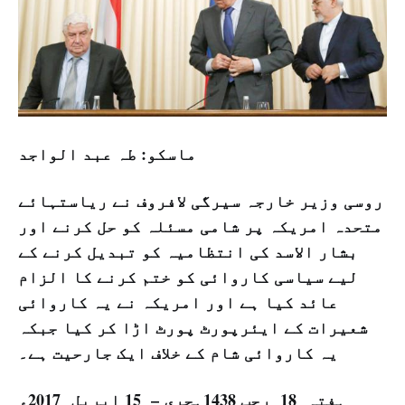
ماسکو: طہ عبد الواجد
روسی وزیر خارجہ سیرگی لافروف نے ریاستہائے
متحدہ امریکہ پر شامی مسئلہ کو حل کرنے اور
بشار الاسد کی انتظامیہ کو تبدیل کرنے کے
لیے سیاسی کاروائی کو ختم کرنے کا الزام
عائد کیا ہے اور امریکہ نے یہ کاروائی
شعیرات کے ایئرپورٹ پورٹ اڑا کر کیا جبکہ
یہ کاروائی شام کے خلاف ایک جارحیت ہے۔
ہفتہ 18 رجب 1438ہجری – 15 اپریل 2017ء