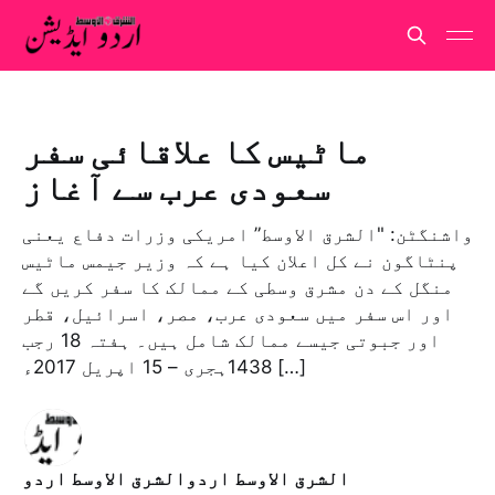
ماٹیس کا علاقائی سفر
سعودی عرب سے آغاز
واشنگٹن: "الشرق الاوسط” امریکی وزرات دفاع یعنی
پنٹاگون نے کل اعلان کیا ہے کہ وزیر جیمس ماٹیس
منگل کے دن مشرق وسطی کے ممالک کا سفر کریں گے
اور اس سفر میں سعودی عرب، مصر، اسرائیل، قطر
اور جبوتی جیسے ممالک شامل ہیں۔ ہفتہ 18 رجب
1438ہجری – 15 اپریل 2017ء […]
الشرق الاوسط اردوالشرق الاوسط اردو