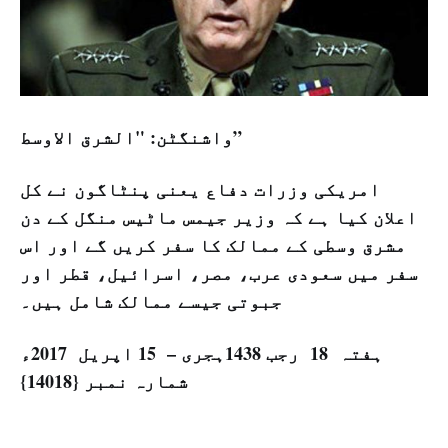
واشنگٹن: "الشرق الاوسط”
امریکی وزرات دفاع یعنی پنٹاگون نے کل
اعلان کیا ہے کہ وزیر جیمس ماٹیس منگل کے دن
مشرق وسطی کے ممالک کا سفر کریں گے اور اس
سفر میں سعودی عرب، مصر، اسرائیل، قطر اور
جبوتی جیسے ممالک شامل ہیں۔
ہفتہ 18 رجب 1438ہجری – 15 اپریل 2017ء
شمارہ نمبر {14018}