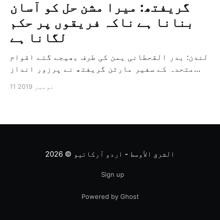
گریفتھ: میرا مشن حل کو آسان
بنانا ہے ناکہ فریقوں پر حکم
لگانا ہے
لندن: بدر القحطانی یمن کی طرف بھیجے گئے اقوام
متحدہ کے سفیر مارٹن گریفتھ نے پرزور انداز
میں کہا کہ وہ یمن میں جنگ کے خاتمہ کے لئے
11 نومبر 2019
ثالثی اور اس کشمکش کی حدبندی کرنے کے لئے ایک
وسیع معاہدہ کرنے کے سلسلہ میں مدد کرنے کا
کردار ادا کر رہے ہیں […]
الشرق الأوسط - اردو آرکائیو
© 2026
Sign up
Powered by Ghost