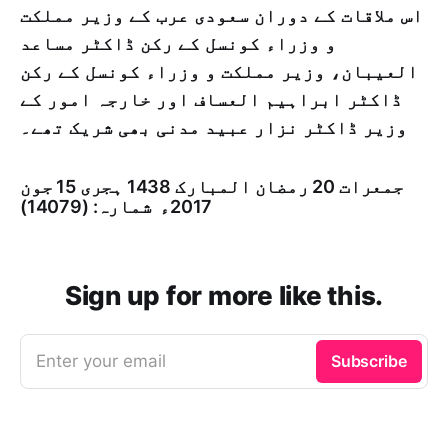
اس ملاقات کے دوران سعودی عرب کے وزیر مملکت
و وزراء کونسل کے رکن ڈاکٹر مساعد
العیبان، وزیر مملکت و وزراء کونسل کے رکن
ڈاکٹر ابراہیم العساف اور خارجہ امور کے
وزیر ڈاکٹر نزار عبید مدنی بھی شریک تھے۔
جمعرات 20 رمضان المبارک 1438 ہجری­ 15 جون
2017ء شمارہ: (14079)
Sign up for more like this.
Enter your email
Subscribe