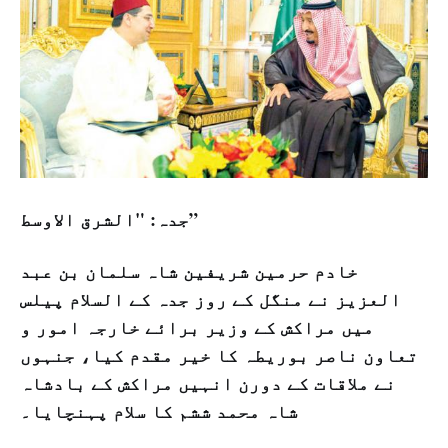
جدہ: "الشرق الاوسط”
خادم حرمین شریفین شاہ سلمان بن عبد
العزیز نے منگل کے روز جدہ کے السلام پیلس
میں مراکش کے وزیر برائے خارجہ امور و
تعاون ناصر بوریطہ کا خیر مقدم کیا، جنہوں
نے ملاقات کے دورن انہیں مراکش کے بادشاہ
شاہ محمد ششم کا سلام پہنچایا۔