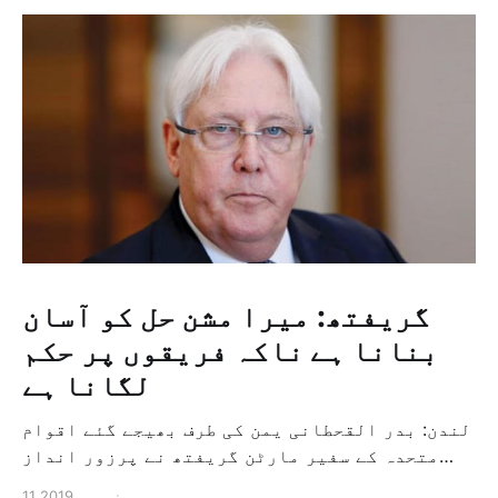
گریفتھ: میرا مشن حل کو آسان
بنانا ہے ناکہ فریقوں پر حکم
لگانا ہے
لندن: بدر القحطانی یمن کی طرف بھیجے گئے اقوام
متحدہ کے سفیر مارٹن گریفتھ نے پرزور انداز
میں کہا کہ وہ یمن میں جنگ کے خاتمہ کے لئے
11 نومبر 2019