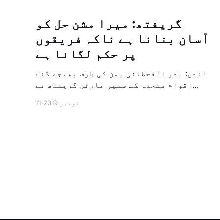
گریفتھ: میرا مشن حل کو
آسان بنانا ہے ناکہ فریقوں
پر حکم لگانا ہے
لندن: بدر القحطانی یمن کی طرف بھیجے گئے
اقوام متحدہ کے سفیر مارٹن گریفتھ نے
پرزور انداز میں کہا کہ وہ یمن میں جنگ کے
11 نومبر 2019
خاتمہ کے لئے ثالثی اور اس کشمکش کی
حدبندی کرنے کے لئے ایک وسیع معاہدہ کرنے
کے سلسلہ میں مدد کرنے کا کردار ادا کر
رہے ہیں […]