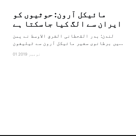
مائیکل آرون: حوثیوں کو
ایران سے الگ کیا جاسکتا ہے
لندن: بدر القحطانی الشرق الاوسط نے یمن
میں برطانوی سفیر مائیکل آرون سے ٹیلیفون
پر ہونے والے انٹرویو کے دوران سوال کیا
01 نومبر 2019
کہ کیا ایران کو حوثیوں سے الگ کیا جاسکتا
ہے؟ تو انہوں نے جواب کے طور پر کہا کہ ہاں
کیا جا سکتا ہے اور انہوں نے یہ بھی کہا
[…]