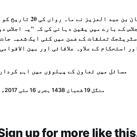
شاہ سلمان بن عبد العزیز نے 
اس کے بارے میں یقین دہانی کی کہ "یہ اجلاس د
ٹریٹجک تعلقات کے ضمن میں کئی ایک شعبہ جات 
ور استحکام کے علاوہ علاقائی اور بین الاقوامی
مسائل میں تعاون کے پہلوؤں میں اہم کردار 
منگل 19 شعبان 1438 ہجری­ 16 مئی 2017ء شمارہ: (14049)
Sign up for more like this