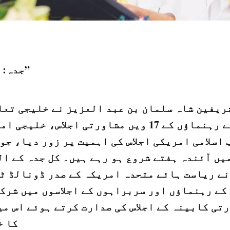
جدہ: "الشرق الاوسط”
ریفین شاہ سلمان بن عبد العزیز نے خلیجی تعا
رکن ممالک کے رہنماؤں کے 17 ویں مشاورتی اجلاس،
 اسلامی امریکی اجلاس کی اہمیت پر زور دیا، جو
ں آئندہ ہفتے شروع ہو رہے ہیں۔ کل جدہ کے الس
نے ریاست ہائے متحدہ امریکہ کے صدر ڈونالڈ ٹر
کے رہنماؤں اور سربراہوں کے اجلاسوں میں شرک
تی کابینہ کے اجلاس کی صدارت کرتے ہوئے اس می
کا خ