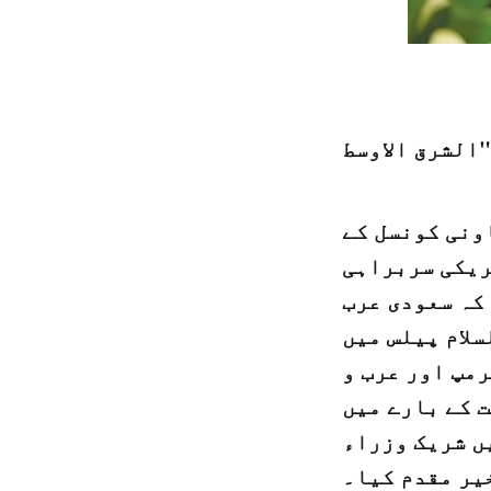
ونی کونسل کے
 خلیجی امریکی سربراہی
 کہ سعودی عرب
لام پیلس میں
مپ اور عرب و
ت کے بارے میں
ں شریک وزراء
یر مقدم کیا۔