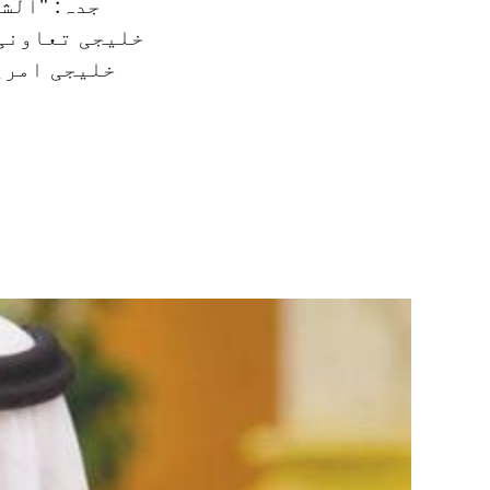
جدہ: "الش
خلیجی امریک