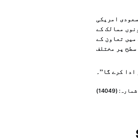
ماہ رواں کی 20 تاریخ کو سعودی امریکی
ونوں ممالک کے
میں تعاون کے
 سطح پر مختلف
ادا کرے گا”۔