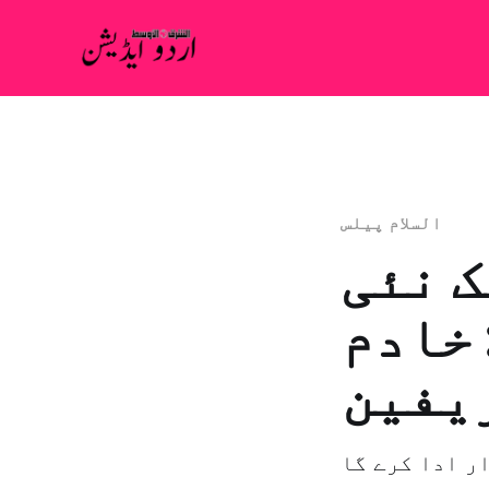
السلام پیلس
ک نئی
 خادم
یفین
ر ادا کرے گا