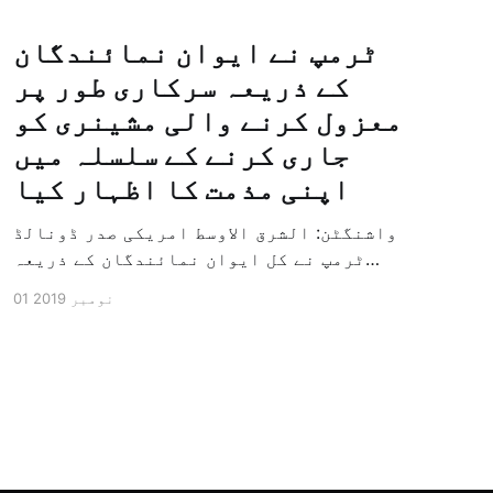
ٹرمپ نے ایوان نمائندگان
کے ذریعہ سرکاری طور پر
معزول کرنے والی مشینری کو
جاری کرنے کے سلسلہ میں
اپنی مذمت کا اظہار کیا
واشنگٹن: الشرق الاوسط امریکی صدر ڈونالڈ
ٹرمپ نے کل ایوان نمائندگان کے ذریعہ
سرکاری طور پر معزول کرنے والی مشینری کو
01 نومبر 2019
جاری کرنے کے سلسلہ میں اپنی مذمت کا
اظہار کیا ہے اور کہا ہے کہ امریکی تاریخ
کی سب سے بڑی سیاسی بائکاٹ کی مہم ہے۔
وائٹ ہاؤس […]