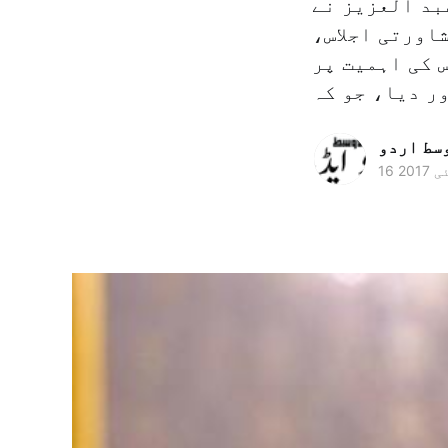
بد العزیز نے
رکن ممالک کے رہنماؤں کے 17 ویں مشاورتی اجلاس،
س کی اہمیت پر
ر دیا، جو کہ
وسط اردو
ئی 2017