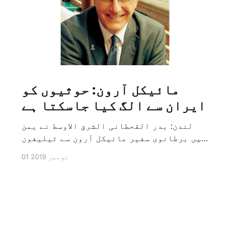
مائیکل آرون: حوثیوں کو
ایران سے الگ کیا جاسکتا ہے
لندن: بدر القحطانی الشرق الاوسط نے یمن
میں برطانوی سفیر مائیکل آرون سے ٹیلیفون
پر ہونے والے انٹرویو کے دوران سوال کیا
01 نومبر 2019
کہ کیا ایران کو حوثیوں سے الگ کیا جاسکتا
ہے؟ تو انہوں نے جواب کے طور پر کہا کہ ہاں
کیا جا سکتا ہے اور انہوں نے یہ بھی کہا
[…]