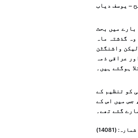
ح – يوسف دياب
بارے میں بحث
وہ گذشتہ ماہ
 لیکن واشنگٹن
ور عراقی ذمہ
لا ہوگئے ہیں۔
کہا ہے کہ غالب گمان ہے کہ البغدادی 28 مئی کو تنظیم کے
 جس میں اس کے