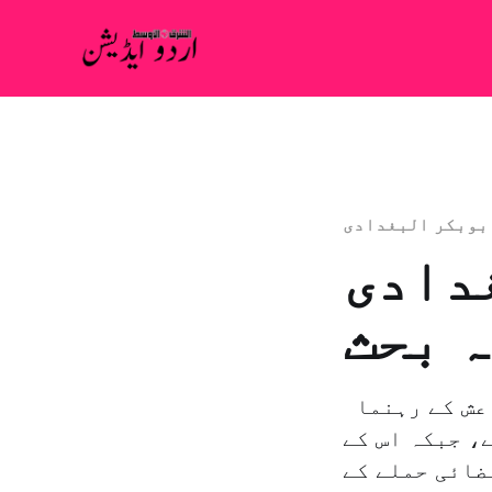
بوبکر البغدادی
غدادی
ہ بحث
بيروت: بولا اسطيح – يوسف دياب کل ماسکو نے تنظیم داعش کے رہنما
، جبکہ اس کے
ضائی حملے کے