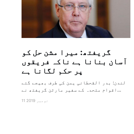
گریفتھ: میرا مشن حل کو
آسان بنانا ہے ناکہ فریقوں
پر حکم لگانا ہے
لندن: بدر القحطانی یمن کی طرف بھیجے گئے
اقوام متحدہ کے سفیر مارٹن گریفتھ نے
پرزور انداز میں کہا کہ وہ یمن میں جنگ کے
11 نومبر 2019
خاتمہ کے لئے ثالثی اور اس کشمکش کی
حدبندی کرنے کے لئے ایک وسیع معاہدہ کرنے
کے سلسلہ میں مدد کرنے کا کردار ادا کر
رہے ہیں […]