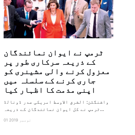
ٹرمپ نے ایوان نمائندگان
کے ذریعہ سرکاری طور پر
معزول کرنے والی مشینری کو
جاری کرنے کے سلسلہ میں
اپنی مذمت کا اظہار کیا
واشنگٹن: الشرق الاوسط امریکی صدر ڈونالڈ
ٹرمپ نے کل ایوان نمائندگان کے ذریعہ
سرکاری طور پر معزول کرنے والی مشینری کو
01 نومبر 2019
جاری کرنے کے سلسلہ میں اپنی مذمت کا
اظہار کیا ہے اور کہا ہے کہ امریکی تاریخ