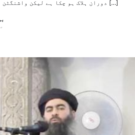
دوران ہلاک ہو چکا ہے لیکن واشنگٹن نے کہا اسے اس […]
بو
17 ج