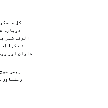
کل ماسکو 
دوبارہ شر
الرقہ شہر پر
نے کہا اسے
داران اور روس
رہنماؤں ک