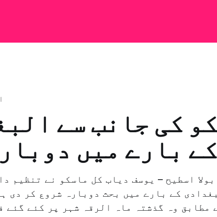
ا
و کی جانب سے الب
ے بارے میں دوبار
غدادی کے بارے میں بحث دوبارہ شروع کر دی ہے
 مطابق وہ گذشتہ ماہ الرقہ شہر پر کئے گئے ف