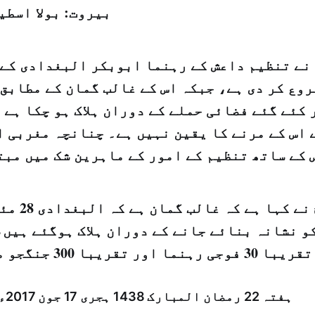
بيروت: بولا اسطي
نے تنظیم داعش کے رہنما ابوبکر البغدادی کے 
وع کر دی ہے، جبکہ اس کے غالب گمان کے مطابق 
 کئے گئے فضائی حملے کے دوران ہلاک ہو چکا ہے
 اس کے مرنے کا یقین نہیں ہے۔ چنانچہ مغربی ا
 کے ساتھ تنظیم کے امور کے ماہرین شک میں مبت
روسی فوج نے 
و نشانہ بنائے جانے کے دوران ہلاک ہوگئے ہیں،
تقریبا 30 فوجی رہنما اور تقریبا 300 جنگجو مارے گئے تھے۔
ہفتہ 22 رمضان المبارک 1438 ہجری­ 17 جون 2017ء شمارہ: (14081)