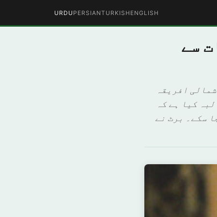
URDU
PERSIAN
TURKISH
ENGLISH
ت سے
شمالی افریقہ
لبہ کیا ہے کہ
ا سکے۔ برٹ نے