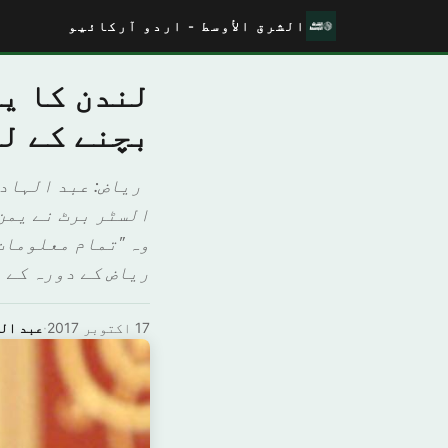
الشرق الأوسط - اردو آرکائیو
لندن کا ی
بچنے کے ل
رياض: عبد الہادی
السٹر برٹ نے یمن
وہ "تمام معلومات
ریاض کے دورہ کے دورا
17 اکتوبر 2017
·
ﻋﺒﺪ ال