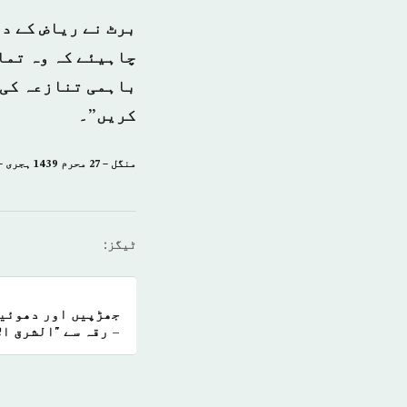
برٹ نے ریاض کے دو
چاہیئے کہ وہ تما
باہمی تنازعہ کی 
کریں”۔
منگل – 27 محرم 1439 ہجری – 17 اكتوبر 2017ء شمارہ: [14203]
ٹیگز:
جھڑپیں اور دھوئیں
– رقہ سے "الشرق ال