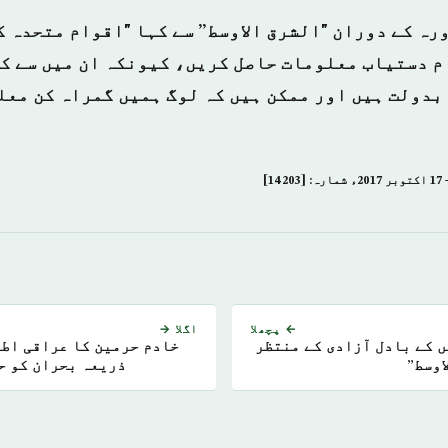
رہ کے دوران "الشرق الاوسط” سے کہا "اقوام متحدہ ک
م دستیاب معلومات حاصل کریں، کیونکہ ان میں سے ک
بدولت ہیں اور ممکن ہیں کہ لوگ ہمیں گمراہ کن مع
← پچھلا
اگلا →
 کے بادل آزادی کے منتظر
خادم حرمین کا عراقی اطر
اوسط”
ذریعہ بحران کو ح