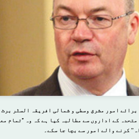
برائے امور مشرق وسطی و شمالی افریقہ السٹر برٹ ن
متحدہ کے اداروں سے مطالبہ کیا ہے کہ وہ "تمام مع
ہ” کرنے والے امور سے بچا جا سکے۔