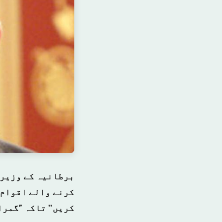
برطانیہ کے وزیر 
کرنے والے اقوام 
کریں” تاکہ "گمرا