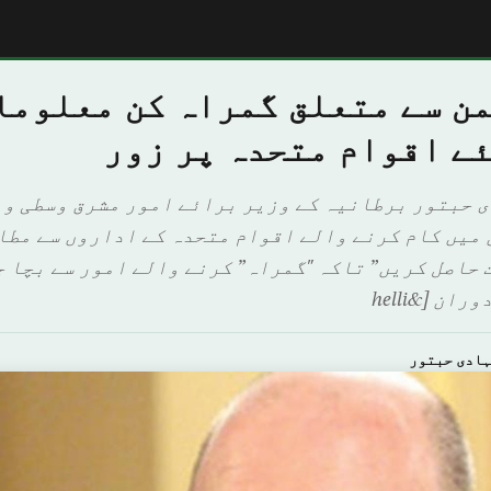
من سے متعلق گمراہ کن معلوما
ئے اقوام متحدہ پر زور
 حبتور برطانیہ کے وزیر برائے امور مشرق وسطی و 
 میں کام کرنے والے اقوام متحدہ کے اداروں سے مطا
 حاصل کریں” تاکہ "گمراہ” کرنے والے امور سے بچا ج
ن [&helli
ہادى ﺣﺒﺘﻮر