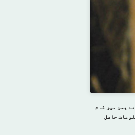
ے یمن میں کام
لومات حاصل