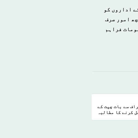
ے اداروں کو
چھ امور صرف
لومات فراہم
اف سے بات چیت کے
ل کرنے کا مطالبہ